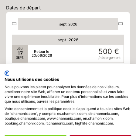
Dates de départ
MAR.
489 €
Retour le
15
18/09/2026
SEPT.
/hébergement
sept. 2026
MER.
492 €
Retour le
16
19/09/2026
SEPT.
/hébergement
sept. 2026
JEU.
500 €
Retour le
17
20/09/2026
SEPT.
/hébergement
VEN.
471 €
Retour le
18
21/09/2026
SEPT.
/hébergement
Nous utilisons des cookies
Nous pouvons les placer pour analyser les données de nos visiteurs,
SAM.
434 €
améliorer notre site Web, afficher un contenu personnalisé et vous faire
Retour le
19
vivre une expérience inoubliable. Pour plus d'informations sur les cookies
22/09/2026
SEPT.
/hébergement
que nous utilisons, ouvrez les paramètres.
Votre consentement et la politique cookie s'appliquent à tous les sites Web
DIM.
393 €
de "chamonix.com", y compris: es.chamonix.com, de.chamonix.com,
Retour le
20
23/09/2026
boutique.chamonix.com, www.chamonix.com, en.chamonix.com,
SEPT.
/hébergement
booking.chamonix.com, it.chamonix.com, highlife.chamonix.com.
LUN.
386 €
Retour le