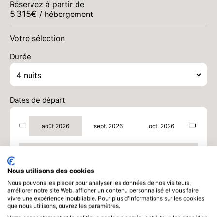
Réservez à partir de
5 315
€
/ hébergement
Votre sélection
Durée
Dates de départ
DIM.
12000 €
Retour le
30
03/09/2026
AOÛT
/hébergement
août 2026
sept. 2026
oct. 2026
LUN.
12000 €
Retour le
31
04/09/2026
août 2026
AOÛT
/hébergement
Nous utilisons des cookies
sept. 2026
Nous pouvons les placer pour analyser les données de nos visiteurs,
améliorer notre site Web, afficher un contenu personnalisé et vous faire
MAR.
12000 €
Retour le
vivre une expérience inoubliable. Pour plus d'informations sur les cookies
01
05/09/2026
que nous utilisons, ouvrez les paramètres.
SEPT.
/hébergement