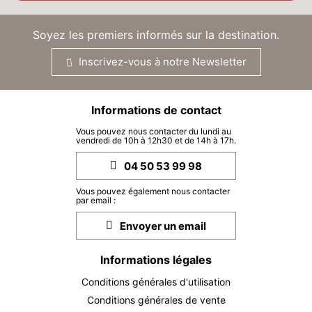
26
30/09/2026
SEPT.
/hébergement
Soyez les premiers informés sur la destination.
LUN.
5315 €
Retour le
28
02/10/2026
SEPT.
/hébergement
Inscrivez-vous à notre Newsletter
MAR.
5315 €
Retour le
29
03/10/2026
SEPT.
/hébergement
Informations de contact
Vous pouvez nous contacter du lundi au
MER.
5315 €
vendredi de 10h à 12h30 et de 14h à 17h.
Retour le
30
04/10/2026
SEPT.
/hébergement
04 50 53 99 98
oct. 2026
Vous pouvez également nous contacter
par email :
JEU.
5315 €
Retour le
01
Envoyer un email
05/10/2026
OCT.
/hébergement
Informations légales
VEN.
5315 €
Retour le
02
06/10/2026
OCT.
/hébergement
Conditions générales d'utilisation
Conditions générales de vente
SAM.