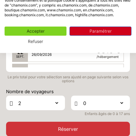
Votre consentement et la politique cookie s'appliquent à tous les sites Web
de "chamonix.com", y compris: es.chamonix.com, de.chamonix.com,
SAM.
5315 €
Retour le
19
boutique.chamonix.com, www.chamonix.com, en.chamonix.com,
23/09/2026
booking.chamonix.com, it.chamonix.com, highlife.chamonix.com.
SEPT.
/hébergement
LUN.
5315 €
Retour le
21
Accepter
Paramétrer
25/09/2026
SEPT.
/hébergement
Refuser
MAR.
5315 €
Retour le
22
26/09/2026
SEPT.
/hébergement
MER.
5315 €
Retour le
23
27/09/2026
Le prix total pour votre sélection sera ajusté en page suivante selon vos
SEPT.
/hébergement
options
JEU.
5315 €
Nombre de voyageurs
Retour le
24
28/09/2026
SEPT.
/hébergement
VEN.
5315 €
Retour le
Enfants âgés de 0 à 17 ans
25
29/09/2026
SEPT.
/hébergement
Réserver
SAM.
5315 €
Retour le