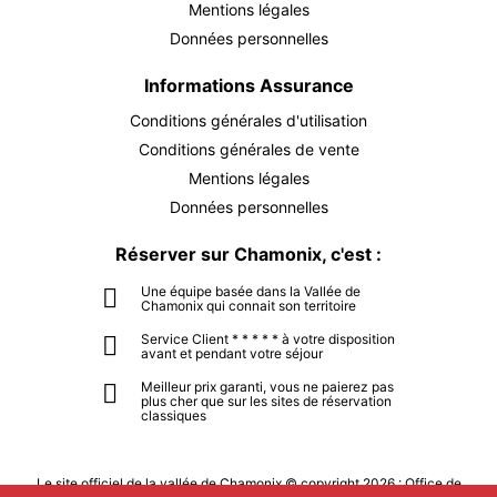
5315 €
Retour le
03
Mentions légales
07/10/2026
OCT.
/hébergement
Données personnelles
LUN.
5315 €
Retour le
05
Informations Assurance
09/10/2026
OCT.
/hébergement
Conditions générales d'utilisation
MAR.
5315 €
Conditions générales de vente
Retour le
06
10/10/2026
OCT.
Mentions légales
/hébergement
Données personnelles
MER.
5315 €
Retour le
07
11/10/2026
Réserver sur Chamonix, c'est :
OCT.
/hébergement
Une équipe basée dans la Vallée de
JEU.
5315 €
Chamonix qui connait son territoire
Retour le
08
12/10/2026
OCT.
/hébergement
Service Client * * * * * à votre disposition
avant et pendant votre séjour
VEN.
5315 €
Retour le
09
Meilleur prix garanti, vous ne paierez pas
13/10/2026
plus cher que sur les sites de réservation
OCT.
/hébergement
classiques
SAM.
5315 €
Retour le
10
14/10/2026
Le site officiel de la vallée de Chamonix © copyright 2026 : Office de
OCT.
/hébergement