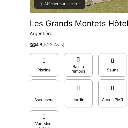
Afficher sur la carte
Les Grands Montets Hôtel
Argentière
4.6
(523 Avis)
Bain à
Piscine
Sauna
remous
Ascenseur
Jardin
Accès PMR
Vue Mont