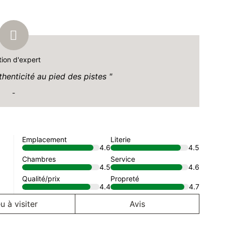
tion d'expert
henticité au pied des pistes
-
Emplacement
Literie
4.6
4.5
Chambres
Service
4.5
4.6
Qualité/prix
Propreté
4.4
4.7
u à visiter
Avis