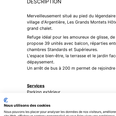
DESCRIPTION
Merveilleusement situé au pied du légendair
village d'Argentière, Les Grands Montets Hôt
grand chalet.
Refuge idéal pour les amoureux de glisse, de 
propose 39 unités avec balcon, réparties entr
chambres Standards et Supérieures.
L'espace bien-être, la terrasse et le jardin f
dépaysement.
Un arrêt de bus à 200 m permet de rejoindr
Services
Parking extérieur
Bar
Salon avec cheminée
Nous utilisons des cookies
Terrasse et jardin
Nous pouvons les placer pour analyser les données de nos visiteurs, améliorer
site Web, afficher un contenu personnalisé et vous faire vivre une expérience