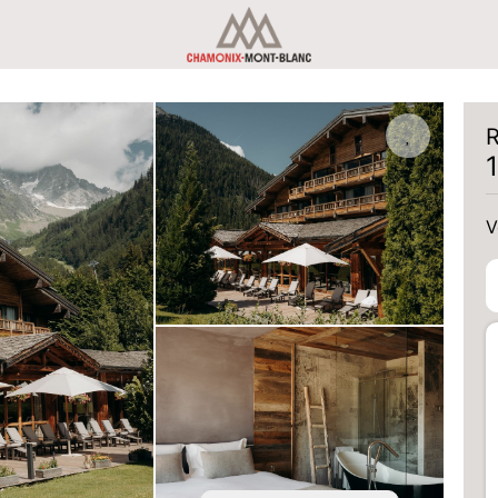
R
V
V