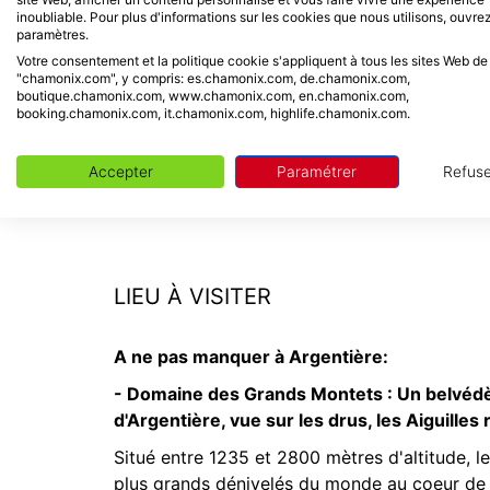
Espace bien-être : piscine intérieure chauffée
inoubliable. Pour plus d'informations sur les cookies que nous utilisons, ouvrez
Conciergerie
paramètres.
Ski room
Votre consentement et la politique cookie s'appliquent à tous les sites Web de
"chamonix.com", y compris: es.chamonix.com, de.chamonix.com,
Billard, massages et laverie (en supplément)
boutique.chamonix.com, www.chamonix.com, en.chamonix.com,
Wifi gratuit
booking.chamonix.com, it.chamonix.com, highlife.chamonix.com.
Accepter
Paramétrer
Refuse
LIEU À VISITER
A ne pas manquer à Argentière:
- Domaine des Grands Montets :
Un belvédèr
d'Argentière, vue sur les drus, les Aiguilles
Situé entre 1235 et 2800 mètres d'altitude, 
plus grands dénivelés du monde au coeur de 