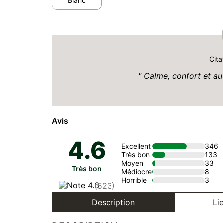
Blanc
Cita
Calme, confort et aut
Avis
4.6
Excellent
346
Très bon
133
Moyen
33
Très bon
Médiocre
8
Horrible
3
(523)
Description
Lie