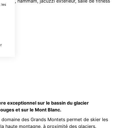
, sauna, hammam, jacuzzi extérieur, salle de fitness
 les
r
e exceptionnel sur le bassin du glacier
 rouges et sur le Mont Blanc.
le domaine des Grands Montets permet de skier les
la haute montagne, à proximité des glaciers.