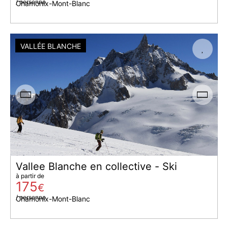
/ personne
Chamonix-Mont-Blanc
VALLÉE BLANCHE
Vallee Blanche en collective - Ski
à partir de
175
€
/ personne
Chamonix-Mont-Blanc