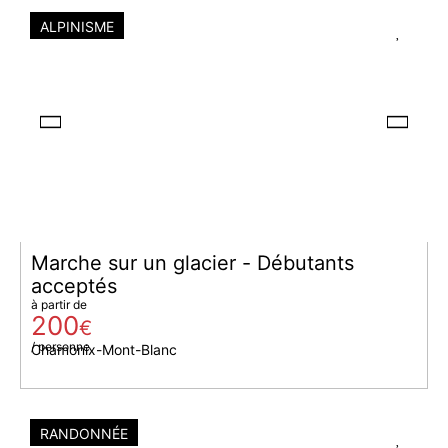
ALPINISME
Marche sur un glacier - Débutants
acceptés
à partir de
200
€
/ personne
Chamonix-Mont-Blanc
RANDONNÉE