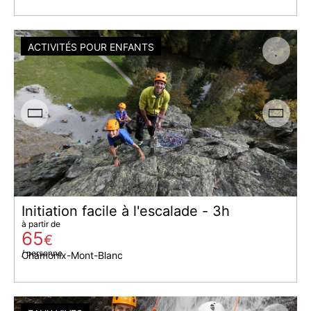
ACTIVITÉS POUR ENFANTS
Initiation facile à l'escalade - 3h
à partir de
65
€
/ personne
Chamonix-Mont-Blanc