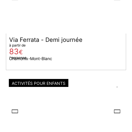
Via Ferrata - Demi journée
à partir de
83
€
/ personne
Chamonix-Mont-Blanc
ACTIVITÉS POUR ENFANTS