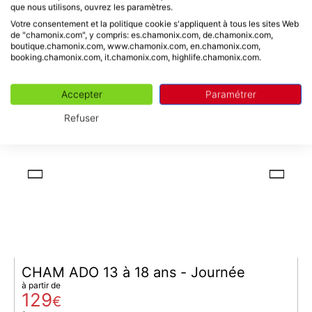
CHAMKID 7 à 10 ans - Journée
que nous utilisons, ouvrez les paramètres.
à partir de
Votre consentement et la politique cookie s'appliquent à tous les sites Web
98
€
de "chamonix.com", y compris: es.chamonix.com, de.chamonix.com,
boutique.chamonix.com, www.chamonix.com, en.chamonix.com,
/ personne
Chamonix-Mont-Blanc
booking.chamonix.com, it.chamonix.com, highlife.chamonix.com.
Accepter
Paramétrer
ACTIVITÉS POUR ENFANTS
Refuser
CHAM ADO 13 à 18 ans - Journée
à partir de
129
€