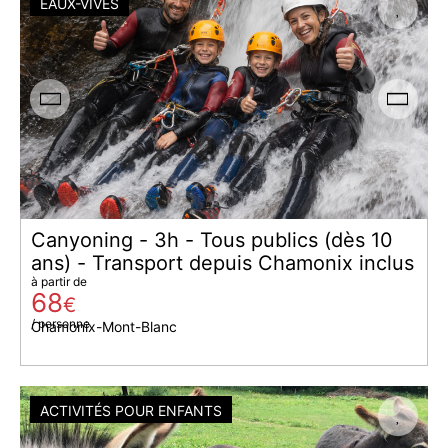
EAUX-VIVES
Canyoning - 3h - Tous publics (dès 10
ans) - Transport depuis Chamonix inclus
à partir de
68
€
/ personne
Chamonix-Mont-Blanc
ACTIVITÉS POUR ENFANTS