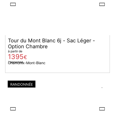
Tour du Mont Blanc 6j - Sac Léger -
Option Chambre
à partir de
1395
€
/ personne
Chamonix-Mont-Blanc
RANDONNÉE