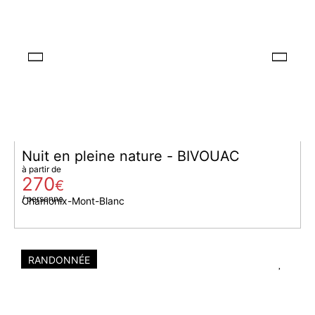
Nuit en pleine nature - BIVOUAC
à partir de
270
€
/ personne
Chamonix-Mont-Blanc
RANDONNÉE