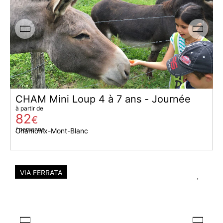
CHAM Mini Loup 4 à 7 ans - Journée
à partir de
82
€
/ personne
Chamonix-Mont-Blanc
VIA FERRATA