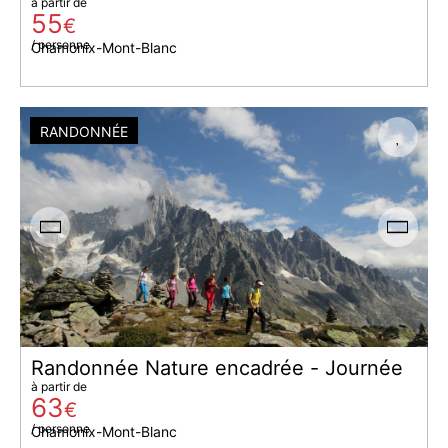
à partir de
55
€
/ personne
Chamonix-Mont-Blanc
RANDONNÉE
Randonnée Nature encadrée - Journée
à partir de
63
€
/ personne
Chamonix-Mont-Blanc