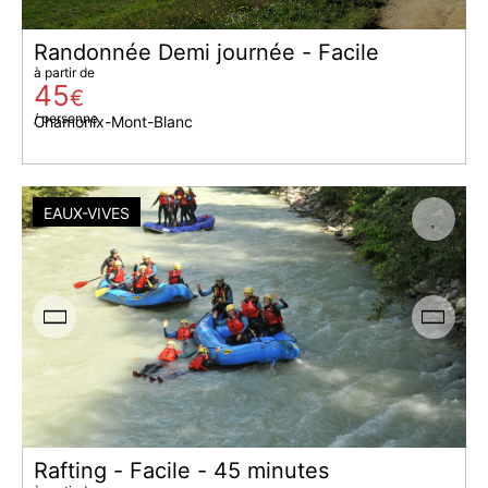
Randonnée Demi journée - Facile
à partir de
45
€
/ personne
Chamonix-Mont-Blanc
EAUX-VIVES
Rafting - Facile - 45 minutes