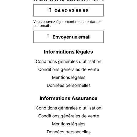
MER.
268 €
04 50 53 99 98
Retour le
16
19/06/2027
JUIN
/hébergement
Vous pouvez également nous contacter
par email :
JEU.
275 €
Retour le
17
Envoyer un email
20/06/2027
JUIN
/hébergement
Informations légales
VEN.
281 €
Retour le
18
21/06/2027
JUIN
/hébergement
Conditions générales d'utilisation
Conditions générales de vente
LUN.
443 €
Retour le
28
Mentions légales
01/07/2027
JUIN
/hébergement
Données personnelles
MAR.
443 €
Retour le
29
Informations Assurance
02/07/2027
JUIN
/hébergement
Conditions générales d'utilisation
MER.
443 €
Conditions générales de vente
Retour le
30
03/07/2027
JUIN
Mentions légales
/hébergement
Données personnelles
juil. 2027