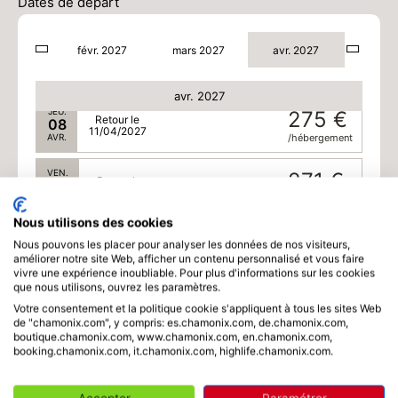
06
Dates de départ
09/04/2027
AVR.
/hébergement
févr. 2027
mars 2027
avr. 2027
MER.
278 €
Retour le
07
10/04/2027
AVR.
/hébergement
avr. 2027
JEU.
275 €
Retour le
08
11/04/2027
AVR.
/hébergement
VEN.
271 €
Retour le
09
12/04/2027
AVR.
/hébergement
Nous utilisons des cookies
SAM.
268 €
Retour le
Nous pouvons les placer pour analyser les données de nos visiteurs,
10
13/04/2027
améliorer notre site Web, afficher un contenu personnalisé et vous faire
AVR.
/hébergement
vivre une expérience inoubliable. Pour plus d'informations sur les cookies
que nous utilisons, ouvrez les paramètres.
DIM.
268 €
Retour le
11
Votre consentement et la politique cookie s'appliquent à tous les sites Web
14/04/2027
de "chamonix.com", y compris: es.chamonix.com, de.chamonix.com,
AVR.
/hébergement
boutique.chamonix.com, www.chamonix.com, en.chamonix.com,
booking.chamonix.com, it.chamonix.com, highlife.chamonix.com.
LUN.
268 €
Retour le
12
15/04/2027
AVR.
/hébergement