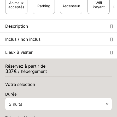
Animaux
Wifi
Parking
Ascenseur
acceptés
Payant
Pr
Description
Inclus / non inclus
Lieux à visiter
SAM.
339 €
Retour le
05
Réservez à partir de
08/09/2026
SEPT.
/hébergement
337
€
/ hébergement
DIM.
339 €
Retour le
06
09/09/2026
Votre sélection
SEPT.
/hébergement
Durée
LUN.
353 €
Retour le
07
10/09/2026
SEPT.
/hébergement
MAR.
353 €
Retour le