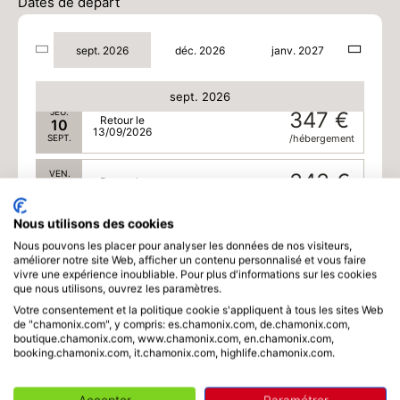
08
Dates de départ
11/09/2026
SEPT.
/hébergement
sept. 2026
déc. 2026
janv. 2027
MER.
353 €
Retour le
09
12/09/2026
SEPT.
/hébergement
sept. 2026
JEU.
347 €
Retour le
10
13/09/2026
SEPT.
/hébergement
VEN.
343 €
Retour le
11
14/09/2026
SEPT.
/hébergement
Nous utilisons des cookies
SAM.
337 €
Retour le
Nous pouvons les placer pour analyser les données de nos visiteurs,
12
15/09/2026
améliorer notre site Web, afficher un contenu personnalisé et vous faire
SEPT.
/hébergement
vivre une expérience inoubliable. Pour plus d'informations sur les cookies
que nous utilisons, ouvrez les paramètres.
DIM.
337 €
Retour le
13
Votre consentement et la politique cookie s'appliquent à tous les sites Web
16/09/2026
de "chamonix.com", y compris: es.chamonix.com, de.chamonix.com,
SEPT.
/hébergement
boutique.chamonix.com, www.chamonix.com, en.chamonix.com,
booking.chamonix.com, it.chamonix.com, highlife.chamonix.com.
LUN.
337 €
Retour le
14
17/09/2026
SEPT.
/hébergement