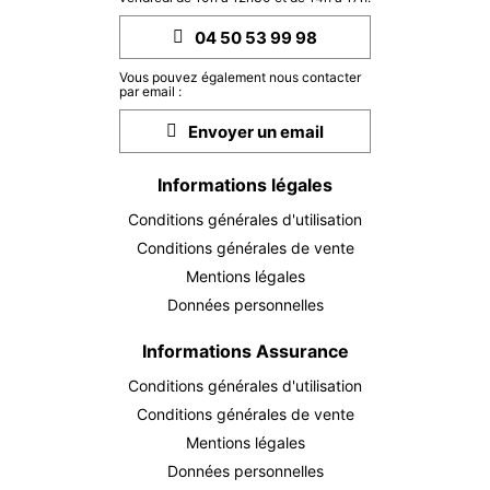
MER.
421 €
04 50 53 99 98
Retour le
16
19/12/2026
DÉC.
/hébergement
Vous pouvez également nous contacter
par email :
janv. 2027
Envoyer un email
SAM.
421 €
Retour le
09
12/01/2027
Informations légales
JANV.
/hébergement
Conditions générales d'utilisation
DIM.
421 €
Retour le
10
Conditions générales de vente
13/01/2027
JANV.
/hébergement
Mentions légales
LUN.
Données personnelles
421 €
Retour le
11
14/01/2027
JANV.
/hébergement
Informations Assurance
MAR.
421 €
Conditions générales d'utilisation
Retour le
12
15/01/2027
JANV.
/hébergement
Conditions générales de vente
Mentions légales
MER.
421 €
Retour le
13
Données personnelles
16/01/2027
JANV.
/hébergement