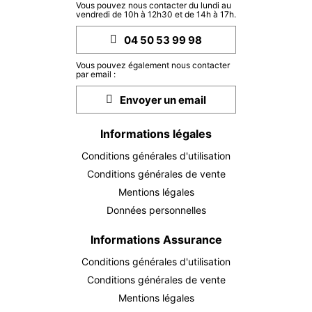
JEU.
344 €
Vous pouvez nous contacter du lundi au
Retour le
10
vendredi de 10h à 12h30 et de 14h à 17h.
12/12/2026
DÉC.
/hébergement
04 50 53 99 98
VEN.
344 €
Retour le
11
Vous pouvez également nous contacter
13/12/2026
DÉC.
/hébergement
par email :
Envoyer un email
SAM.
344 €
Retour le
12
14/12/2026
DÉC.
/hébergement
Informations légales
DIM.
344 €
Retour le
Conditions générales d'utilisation
13
15/12/2026
DÉC.
/hébergement
Conditions générales de vente
Mentions légales
LUN.
344 €
Retour le
14
Données personnelles
16/12/2026
DÉC.
/hébergement
Informations Assurance
MAR.
344 €
Retour le
15
17/12/2026
Conditions générales d'utilisation
DÉC.
/hébergement
Conditions générales de vente
MER.
344 €
Mentions légales
Retour le
16
18/12/2026
DÉC.