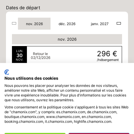
Dates de départ
nov. 2026
déc. 2026
janv. 2027
nov. 2026
LUN.
296 €
Retour le
30
02/12/2026
NOV.
/hébergement
déc. 2026
Nous utilisons des cookies
MAR.
296 €
Nous pouvons les placer pour analyser les données de nos visiteurs,
Retour le
01
03/12/2026
améliorer notre site Web, afficher un contenu personnalisé et vous faire
DÉC.
/hébergement
vivre une expérience inoubliable. Pour plus d'informations sur les cookies
que nous utilisons, ouvrez les paramètres.
MER.
296 €
Retour le
Votre consentement et la politique cookie s'appliquent à tous les sites Web
02
04/12/2026
de "chamonix.com", y compris: es.chamonix.com, de.chamonix.com,
DÉC.
/hébergement
boutique.chamonix.com, www.chamonix.com, en.chamonix.com,
booking.chamonix.com, it.chamonix.com, highlife.chamonix.com.
JEU.
320 €
Retour le
03
05/12/2026
DÉC.
/hébergement