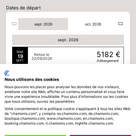
Dates de départ
sept. 2026
oct. 2026
sept. 2026
SAM.
5182 €
Retour le
19
23/09/2026
SEPT.
/hébergement
LUN.
5182 €
Retour le
21
Nous utilisons des cookies
25/09/2026
SEPT.
/hébergement
Nous pouvons les placer pour analyser les données de nos visiteurs,
améliorer notre site Web, afficher un contenu personnalisé et vous faire
MAR.
5182 €
Retour le
vivre une expérience inoubliable. Pour plus d'informations sur les cookies
22
26/09/2026
que nous utilisons, ouvrez les paramètres.
SEPT.
/hébergement
Votre consentement et la politique cookie s'appliquent à tous les sites Web
de "chamonix.com", y compris: es.chamonix.com, de.chamonix.com,
MER.
5182 €
Retour le
23
boutique.chamonix.com, www.chamonix.com, en.chamonix.com,
27/09/2026
booking.chamonix.com, it.chamonix.com, highlife.chamonix.com.
SEPT.
/hébergement
JEU.