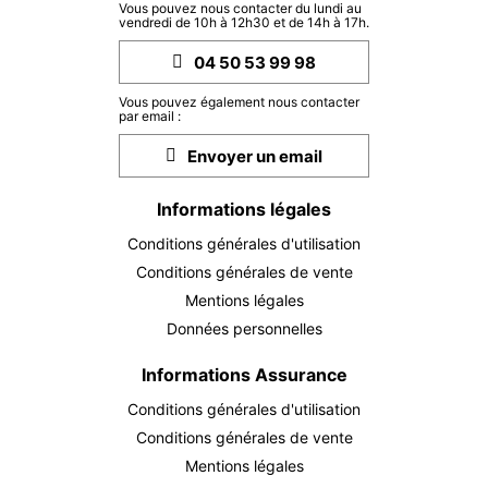
JEU.
5182 €
Vous pouvez nous contacter du lundi au
Retour le
01
vendredi de 10h à 12h30 et de 14h à 17h.
05/10/2026
OCT.
/hébergement
04 50 53 99 98
VEN.
5182 €
Retour le
02
Vous pouvez également nous contacter
06/10/2026
OCT.
/hébergement
par email :
Envoyer un email
SAM.
5182 €
Retour le
03
07/10/2026
OCT.
/hébergement
Informations légales
LUN.
5182 €
Retour le
Conditions générales d'utilisation
05
09/10/2026
OCT.
/hébergement
Conditions générales de vente
Mentions légales
MAR.
5182 €
Retour le
06
Données personnelles
10/10/2026
OCT.
/hébergement
Informations Assurance
MER.
5182 €
Retour le
07
11/10/2026
Conditions générales d'utilisation
OCT.
/hébergement
Conditions générales de vente
JEU.
5182 €
Mentions légales
Retour le
08
12/10/2026
OCT.