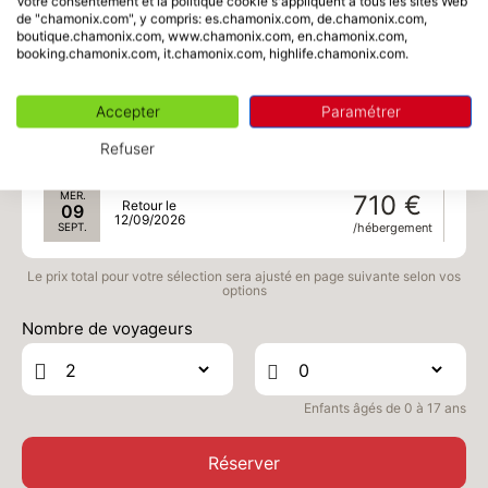
Votre consentement et la politique cookie s'appliquent à tous les sites Web
SEPT.
/hébergement
de "chamonix.com", y compris: es.chamonix.com, de.chamonix.com,
boutique.chamonix.com, www.chamonix.com, en.chamonix.com,
LUN.
710 €
booking.chamonix.com, it.chamonix.com, highlife.chamonix.com.
Retour le
07
10/09/2026
SEPT.
/hébergement
Accepter
Paramétrer
MAR.
710 €
Retour le
08
11/09/2026
Refuser
SEPT.
/hébergement
MER.
710 €
Retour le
09
12/09/2026
SEPT.
/hébergement
JEU.
710 €
Le prix total pour votre sélection sera ajusté en page suivante selon vos
Retour le
10
options
13/09/2026
SEPT.
/hébergement
Nombre de voyageurs
VEN.
710 €
Retour le
11
14/09/2026
SEPT.
/hébergement
Enfants âgés de 0 à 17 ans
SAM.
710 €
Retour le
12
15/09/2026
SEPT.
/hébergement
Réserver