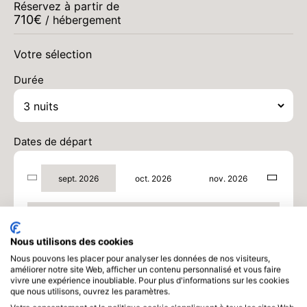
Réservez à partir de
710
€
/ hébergement
Votre sélection
Durée
Dates de départ
sept. 2026
oct. 2026
nov. 2026
sept. 2026
Nous utilisons des cookies
SAM.
710 €
Retour le
05
08/09/2026
Nous pouvons les placer pour analyser les données de nos visiteurs,
SEPT.
/hébergement
améliorer notre site Web, afficher un contenu personnalisé et vous faire
vivre une expérience inoubliable. Pour plus d'informations sur les cookies
DIM.
710 €
que nous utilisons, ouvrez les paramètres.
Retour le
06
09/09/2026