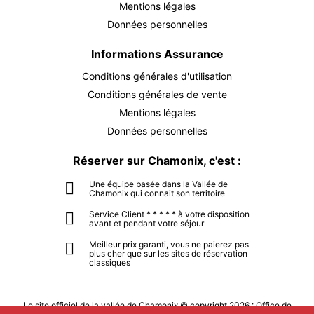
SEPT.
/hébergement
Mentions légales
Données personnelles
DIM.
710 €
Retour le
20
23/09/2026
SEPT.
/hébergement
Informations Assurance
Conditions générales d'utilisation
LUN.
710 €
Retour le
21
24/09/2026
Conditions générales de vente
SEPT.
/hébergement
Mentions légales
MAR.
710 €
Données personnelles
Retour le
22
25/09/2026
SEPT.
/hébergement
Réserver sur Chamonix, c'est :
MER.
710 €
Retour le
23
Une équipe basée dans la Vallée de
26/09/2026
Chamonix qui connait son territoire
SEPT.
/hébergement
Service Client * * * * * à votre disposition
avant et pendant votre séjour
JEU.
710 €
Retour le
24
27/09/2026
SEPT.
Meilleur prix garanti, vous ne paierez pas
/hébergement
plus cher que sur les sites de réservation
classiques
VEN.
710 €
Retour le
25
28/09/2026
SEPT.
/hébergement
Le site officiel de la vallée de Chamonix © copyright 2026 : Office de