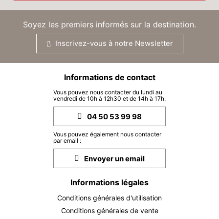
DIM.
710 €
Retour le
13
16/09/2026
SEPT.
/hébergement
Soyez les premiers informés sur la destination.
LUN.
710 €
Retour le
Inscrivez-vous à notre Newsletter
14
17/09/2026
SEPT.
/hébergement
MAR.
710 €
Retour le
Informations de contact
15
18/09/2026
SEPT.
/hébergement
Vous pouvez nous contacter du lundi au
vendredi de 10h à 12h30 et de 14h à 17h.
MER.
710 €
Retour le
16
04 50 53 99 98
19/09/2026
SEPT.
/hébergement
Vous pouvez également nous contacter
JEU.
710 €
par email :
Retour le
17
20/09/2026
SEPT.
/hébergement
Envoyer un email
VEN.
710 €
Retour le
18
Informations légales
21/09/2026
SEPT.
/hébergement
Conditions générales d'utilisation
SAM.
710 €
Conditions générales de vente
Retour le
19
22/09/2026