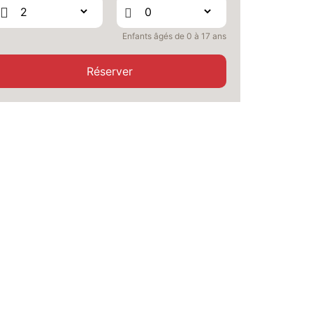
AVR.
/hébergement
mai 2027
Enfants âgés de 0 à 17 ans
SAM.
19950 €
Retour le
01
Réserver
08/05/2027
MAI
/hébergement
DIM.
19950 €
Retour le
02
09/05/2027
MAI
/hébergement
SAM.
19950 €
Retour le
08
15/05/2027
MAI
/hébergement
DIM.
19950 €
Retour le
09
16/05/2027
MAI
/hébergement
SAM.
19950 €
Retour le
15
22/05/2027
MAI
/hébergement
DIM.
19950 €
Retour le
16