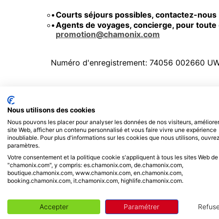
Courts séjours possibles, contactez-nous
Agents de voyages, concierge, pour tout
promotion@chamonix.com
Numéro d'enregistrement: 74056 002660 U
INCLUS / NON INCLUS
Nous utilisons des cookies
Nous pouvons les placer pour analyser les données de nos visiteurs, améliorer
INCLUS
site Web, afficher un contenu personnalisé et vous faire vivre une expérience
Accueil chaleureux avec un représentant –
inoubliable. Pour plus d'informations sur les cookies que nous utilisons, ouvrez
visite guidée de la propriété
paramètres.
Linge de maison haut de gamme (draps,
Votre consentement et la politique cookie s'appliquent à tous les sites Web de
serviettes) et produits de bain
"chamonix.com", y compris: es.chamonix.com, de.chamonix.com,
Ménage quotidien
boutique.chamonix.com, www.chamonix.com, en.chamonix.com,
Ménage de fin de séjour
booking.chamonix.com, it.chamonix.com, highlife.chamonix.com.
Accepter
Paramétrer
Refuse