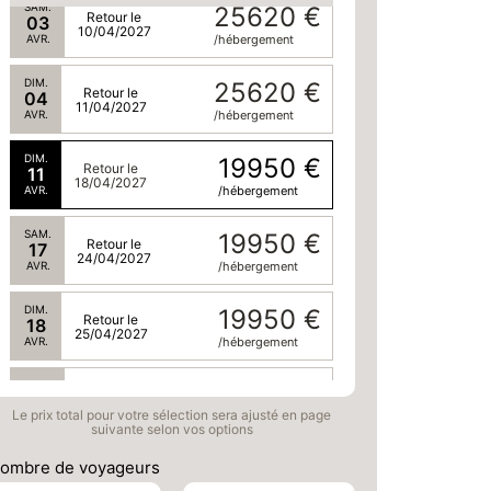
SAM.
25620 €
Retour le
03
10/04/2027
AVR.
/hébergement
DIM.
25620 €
Retour le
04
11/04/2027
AVR.
/hébergement
DIM.
19950 €
Retour le
11
18/04/2027
AVR.
/hébergement
SAM.
19950 €
Retour le
17
24/04/2027
AVR.
/hébergement
DIM.
19950 €
Retour le
18
25/04/2027
AVR.
/hébergement
SAM.
19950 €
Retour le
24
01/05/2027
Le prix total pour votre sélection sera ajusté en page
AVR.
/hébergement
suivante selon vos options
DIM.
19950 €
ombre de voyageurs
Retour le
25
02/05/2027