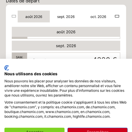
Dates de départ
DIM.
5760 €
Retour le
09
16/08/2026
AOÛT
/hébergement
août 2026
sept. 2026
oct. 2026
SAM.
5760 €
Retour le
15
22/08/2026
août 2026
AOÛT
/hébergement
sept. 2026
SAM.
4320 €
Retour le
05
12/09/2026
SEPT.
/hébergement
Nous utilisons des cookies
SAM.
4300 €
Retour le
Nous pouvons les placer pour analyser les données de nos visiteurs,
12
19/09/2026
améliorer notre site Web, afficher un contenu personnalisé et vous faire
SEPT.
/hébergement
vivre une expérience inoubliable. Pour plus d'informations sur les cookies
que nous utilisons, ouvrez les paramètres.
DIM.
4300 €
Retour le
13
Votre consentement et la politique cookie s'appliquent à tous les sites Web
20/09/2026
de "chamonix.com", y compris: es.chamonix.com, de.chamonix.com,
SEPT.
/hébergement
boutique.chamonix.com, www.chamonix.com, en.chamonix.com,
booking.chamonix.com, it.chamonix.com, highlife.chamonix.com.
SAM.
4300 €
Retour le
19
26/09/2026
SEPT.
/hébergement