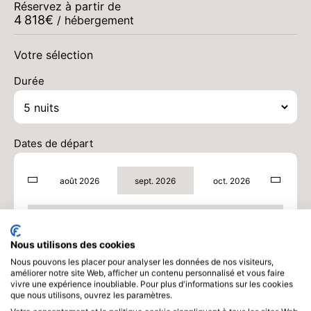
Réservez à partir de
DIM.
5592 €
Retour le
4 818
30
€
/ hébergement
04/09/2026
AOÛT
/hébergement
Votre sélection
LUN.
5592 €
Retour le
31
05/09/2026
août 2026
AOÛT
/hébergement
Durée
MAR.
5437 €
Retour le
01
Dates de départ
06/09/2026
SEPT.
/hébergement
août 2026
sept. 2026
oct. 2026
MER.
5282 €
Retour le
02
07/09/2026
SEPT.
/hébergement
sept. 2026
JEU.
5127 €
Retour le
03
Nous utilisons des cookies
08/09/2026
SEPT.
/hébergement
Nous pouvons les placer pour analyser les données de nos visiteurs,
améliorer notre site Web, afficher un contenu personnalisé et vous faire
VEN.
4973 €
Retour le
vivre une expérience inoubliable. Pour plus d'informations sur les cookies
04
09/09/2026
que nous utilisons, ouvrez les paramètres.
SEPT.
/hébergement