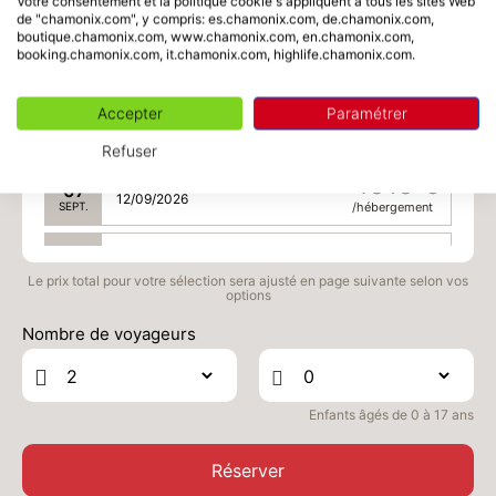
Votre consentement et la politique cookie s'appliquent à tous les sites Web
de "chamonix.com", y compris: es.chamonix.com, de.chamonix.com,
SAM.
4818 €
Retour le
05
boutique.chamonix.com, www.chamonix.com, en.chamonix.com,
10/09/2026
booking.chamonix.com, it.chamonix.com, highlife.chamonix.com.
SEPT.
/hébergement
DIM.
4818 €
Retour le
06
Accepter
Paramétrer
11/09/2026
SEPT.
/hébergement
Refuser
LUN.
4818 €
Retour le
07
12/09/2026
SEPT.
/hébergement
MAR.
4818 €
Retour le
08
13/09/2026
Le prix total pour votre sélection sera ajusté en page suivante selon vos
SEPT.
/hébergement
options
MER.
4818 €
Nombre de voyageurs
Retour le
09
14/09/2026
SEPT.
/hébergement
JEU.
4818 €
Retour le
Enfants âgés de 0 à 17 ans
10
15/09/2026
SEPT.
/hébergement
Réserver
VEN.
4818 €
Retour le