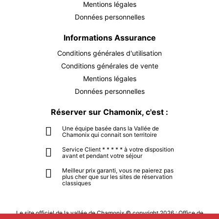
Mentions légales
VEN.
4818 €
Retour le
18
Données personnelles
23/09/2026
SEPT.
/hébergement
Informations Assurance
SAM.
4818 €
Retour le
19
Conditions générales d'utilisation
24/09/2026
SEPT.
/hébergement
Conditions générales de vente
DIM.
Mentions légales
4818 €
Retour le
20
25/09/2026
Données personnelles
SEPT.
/hébergement
Réserver sur Chamonix, c'est :
LUN.
4818 €
Retour le
21
26/09/2026
SEPT.
/hébergement
Une équipe basée dans la Vallée de
Chamonix qui connait son territoire
MAR.
4818 €
Retour le
Service Client * * * * * à votre disposition
22
27/09/2026
avant et pendant votre séjour
SEPT.
/hébergement
Meilleur prix garanti, vous ne paierez pas
plus cher que sur les sites de réservation
MER.
4818 €
Retour le
classiques
23
28/09/2026
SEPT.
/hébergement
Le site officiel de la vallée de Chamonix © copyright 2026 : Office de
JEU.
4818 €
Retour le