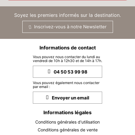
11
16/09/2026
SEPT.
/hébergement
Soyez les premiers informés sur la destination.
SAM.
4818 €
Retour le
12
17/09/2026
SEPT.
/hébergement
Inscrivez-vous à notre Newsletter
DIM.
4818 €
Retour le
13
18/09/2026
SEPT.
/hébergement
Informations de contact
Vous pouvez nous contacter du lundi au
LUN.
4818 €
vendredi de 10h à 12h30 et de 14h à 17h.
Retour le
14
19/09/2026
SEPT.
/hébergement
04 50 53 99 98
MAR.
4818 €
Retour le
15
Vous pouvez également nous contacter
20/09/2026
par email :
SEPT.
/hébergement
Envoyer un email
MER.
4818 €
Retour le
16
21/09/2026
SEPT.
/hébergement
Informations légales
JEU.
4818 €
Conditions générales d'utilisation
Retour le
17
22/09/2026
SEPT.
Conditions générales de vente
/hébergement