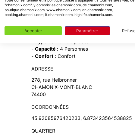
Votre consentement et la politique cookie s'appliquent à tous les sites Web de
"chamonix.com", y compris: es.chamonix.com, de.chamonix.com,
INFORMATION
boutique.chamonix.com, www.chamonix.com, en.chamonix.com,
booking.chamonix.com, it.chamonix.com, highlife.chamonix.com.
-
Station :
Chamonix Mont-Blanc
-
Village :
CHAMONIX-MONT-BLANC
Accepter
Paramétrer
Refuse
-
Référence du bien :
LITCHI
-
Type de bien :
3 pièces
-
Capacité :
4 Personnes
-
Confort :
Confort
ADRESSE
278, rue Helbronner
CHAMONIX-MONT-BLANC
74400
COORDONNÉES
45.92085976420233, 6.873423564538825
QUARTIER