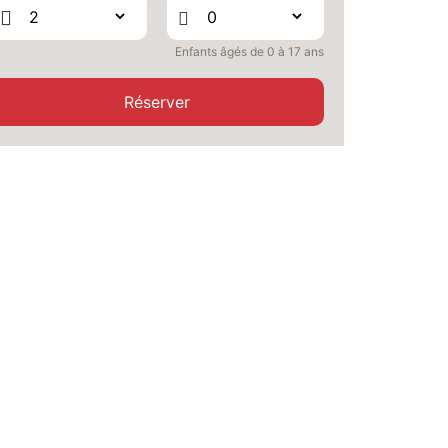
SEPT.
/hébergement
SAM.
758 €
Retour le
Enfants âgés de 0 à 17 ans
26
30/09/2026
SEPT.
/hébergement
Réserver
LUN.
758 €
Retour le
28
02/10/2026
SEPT.
/hébergement
MAR.
758 €
Retour le
29
03/10/2026
SEPT.
/hébergement
MER.
758 €
Retour le
30
04/10/2026
SEPT.
/hébergement
oct. 2026
JEU.
758 €
Retour le
01
05/10/2026
OCT.
/hébergement
VEN.
758 €
Retour le
02