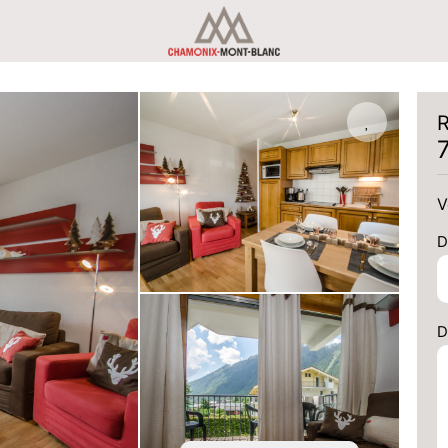
R
V
D
D