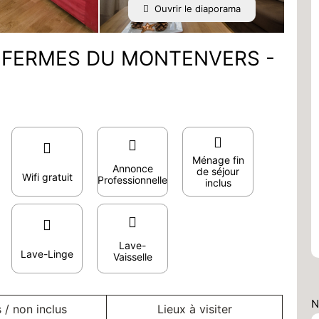
Ouvrir le diaporama
ES FERMES DU MONTENVERS -
Ménage fin
Annonce
de séjour
Wifi gratuit
Professionnelle
inclus
Lave-
Lave-Linge
Vaisselle
N
s / non inclus
Lieux à visiter