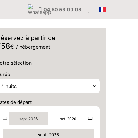
04 50 53 99 98
éservez à partir de
758
€
/ hébergement
otre sélection
urée
SAM.
926 €
Retour le
05
ates de départ
09/09/2026
SEPT.
/hébergement
sept. 2026
oct. 2026
LUN.
926 €
Retour le
07
11/09/2026
SEPT.
/hébergement
sept. 2026