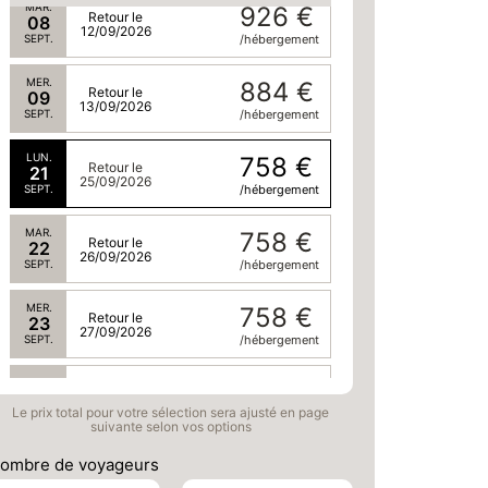
MAR.
926 €
Retour le
08
12/09/2026
SEPT.
/hébergement
MER.
884 €
Retour le
09
13/09/2026
SEPT.
/hébergement
LUN.
758 €
Retour le
21
25/09/2026
SEPT.
/hébergement
MAR.
758 €
Retour le
22
26/09/2026
SEPT.
/hébergement
MER.
758 €
Retour le
23
27/09/2026
SEPT.
/hébergement
JEU.
758 €
Retour le
24
28/09/2026
Le prix total pour votre sélection sera ajusté en page
SEPT.
/hébergement
suivante selon vos options
VEN.
758 €
ombre de voyageurs
Retour le
25
29/09/2026