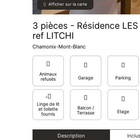
Afficher sur la carte
3 pièces - Résidence L
ref LITCHI
Chamonix-Mont-Blanc
Animaux
Garage
Parking
refusés
Linge de lit
Balcon /
et toilette
Etage
Terrasse
fournis
Description
Inclu