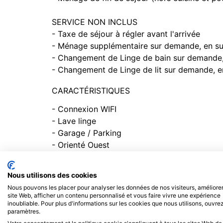
SERVICE NON INCLUS
- Taxe de séjour à régler avant l'arrivée
- Ménage supplémentaire sur demande, en s
- Changement de Linge de bain sur demande
- Changement de Linge de lit sur demande, 
CARACTÉRISTIQUES
- Connexion WIFI
- Lave linge
- Garage / Parking
- Orienté Ouest
- Lave-vaisselle
- Télévision
Nous utilisons des cookies
- Four à micro-ondes
Nous pouvons les placer pour analyser les données de nos visiteurs, améliorer
- Balcon / Terrasse
site Web, afficher un contenu personnalisé et vous faire vivre une expérience
inoubliable. Pour plus d'informations sur les cookies que nous utilisons, ouvrez
- Animaux refusés
paramètres.
- Casier à skis