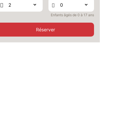
VEN.
471 €
Retour le
02
04/10/2026
OCT.
/hébergement
Enfants âgés de 0 à 17 ans
SAM.
456 €
Retour le
03
Réserver
05/10/2026
OCT.
/hébergement
DIM.
436 €
Retour le
04
06/10/2026
OCT.
/hébergement
LUN.
436 €
Retour le
05
07/10/2026
OCT.
/hébergement
MAR.
436 €
Retour le
06
08/10/2026
OCT.
/hébergement
MER.
436 €
Retour le
07
09/10/2026
OCT.
/hébergement
JEU.
443 €
Retour le
08