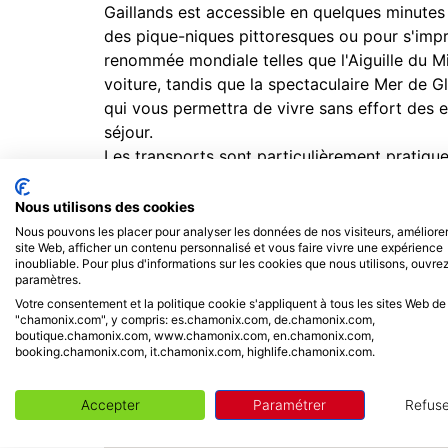
Gaillands est accessible en quelques minutes
des pique-niques pittoresques ou pour s'impr
renommée mondiale telles que l'Aiguille du M
voiture, tandis que la spectaculaire Mer de G
qui vous permettra de vivre sans effort des
séjour.
Les transports sont particulièrement pratiques
pied de la résidence, offrant un accès rapid
aux attractions de la vallée. La gare « Les Pèl
Nous utilisons des cookies
offrant des correspondances fluides le long 
Nous pouvons les placer pour analyser les données de nos visiteurs, améliorer
site Web, afficher un contenu personnalisé et vous faire vivre une expérience
accessible en environ une heure et demie en 
inoubliable. Pour plus d'informations sur les cookies que nous utilisons, ouvrez
pour les clients internationaux.
paramètres.
Votre consentement et la politique cookie s'appliquent à tous les sites Web de
"chamonix.com", y compris: es.chamonix.com, de.chamonix.com,
boutique.chamonix.com, www.chamonix.com, en.chamonix.com,
INCLUS / NON INCLUS
booking.chamonix.com, it.chamonix.com, highlife.chamonix.com.
Ce prix comprend
Accepter
Paramétrer
Refuse
Logement