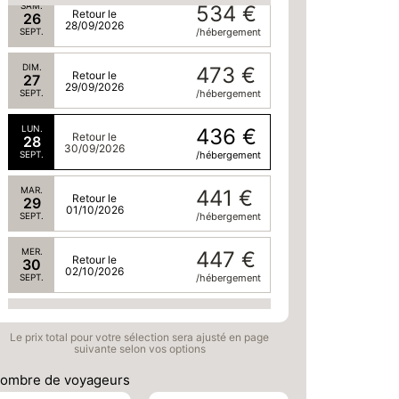
SAM.
534 €
Retour le
26
28/09/2026
SEPT.
/hébergement
DIM.
473 €
Retour le
27
29/09/2026
SEPT.
/hébergement
LUN.
436 €
Retour le
28
30/09/2026
SEPT.
/hébergement
MAR.
441 €
Retour le
29
01/10/2026
SEPT.
/hébergement
MER.
447 €
Retour le
30
02/10/2026
SEPT.
/hébergement
oct. 2026
Le prix total pour votre sélection sera ajusté en page
suivante selon vos options
JEU.
457 €
Retour le
01
03/10/2026
OCT.
/hébergement
ombre de voyageurs