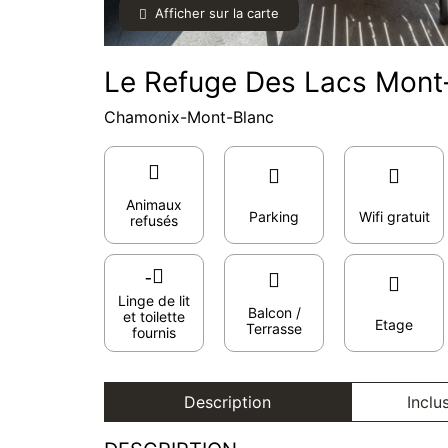
Afficher sur la carte
Le Refuge Des Lacs Mont-
Chamonix-Mont-Blanc
Animaux
Parking
Wifi gratuit
refusés
Linge de lit
Balcon /
et toilette
Etage
Terrasse
fournis
Description
Inclu