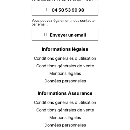
SAM.
840 €
Retour le
26
04 50 53 99 98
30/09/2026
SEPT.
/hébergement
Vous pouvez également nous contacter
DIM.
840 €
par email :
Retour le
27
01/10/2026
SEPT.
/hébergement
Envoyer un email
LUN.
840 €
Retour le
28
Informations légales
02/10/2026
SEPT.
/hébergement
Conditions générales d'utilisation
MAR.
840 €
Conditions générales de vente
Retour le
29
03/10/2026
SEPT.
/hébergement
Mentions légales
Données personnelles
MER.
840 €
Retour le
30
04/10/2026
SEPT.
/hébergement
Informations Assurance
Conditions générales d'utilisation
oct. 2026
Conditions générales de vente
JEU.
840 €
Mentions légales
Retour le
01
05/10/2026
OCT.
/hébergement
Données personnelles