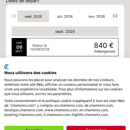
Dates de départ
sept. 2026
oct. 2026
nov. 2026
sept. 2026
DIM.
840 €
Retour le
06
10/09/2026
SEPT.
/hébergement
MER.
840 €
Retour le
16
20/09/2026
SEPT.
/hébergement
Nous utilisons des cookies
Nous pouvons les placer pour analyser les données de nos visiteurs,
JEU.
840 €
améliorer notre site Web, afficher un contenu personnalisé et vous faire
Retour le
17
vivre une expérience inoubliable. Pour plus d'informations sur les cookies
21/09/2026
SEPT.
/hébergement
que nous utilisons, ouvrez les paramètres.
Votre consentement et la politique cookie s'appliquent à tous les sites Web
VEN.
840 €
de "chamonix.com", y compris: es.chamonix.com, de.chamonix.com,
Retour le
18
22/09/2026
boutique.chamonix.com, www.chamonix.com, en.chamonix.com,
SEPT.
/hébergement
booking.chamonix.com, it.chamonix.com, highlife.chamonix.com.
SAM.
840 €
Retour le
19
23/09/2026