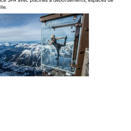
space SPA avec piscines à débordements, espaces de
lle.