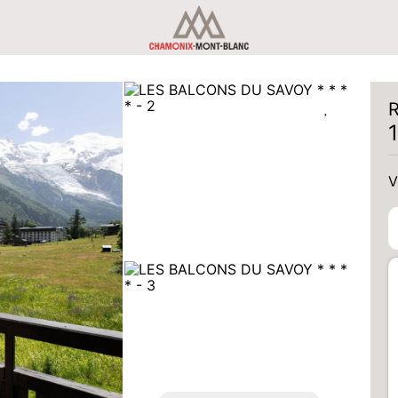
R
V
V