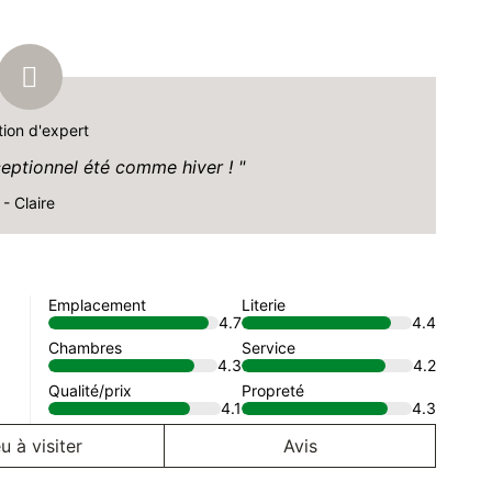
tion d'expert
ptionnel été comme hiver !
- Claire
Emplacement
Literie
4.7
4.4
Chambres
Service
4.3
4.2
Qualité/prix
Propreté
4.1
4.3
u à visiter
Avis