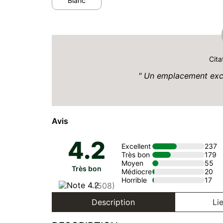
Blanc
Cita
Un emplacement exce
Avis
4.2
Excellent
237
Très bon
179
Moyen
55
Très bon
Médiocre
20
Horrible
17
(508)
Description
Lie