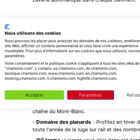
فندق خصم شامونيكس مونت بلانك
LIEU À VISITER
Nous utilisons des cookies
Nous pouvons les placer pour analyser les données de nos visiteurs, améliorer
site Web, afficher un contenu personnalisé et vous faire vivre une expérience
A ne pas manquer à Chamonix Mont Blanc !
inoubliable. Pour plus d'informations sur les cookies que nous utilisons, ouvrez
paramètres.
- Toute l'année prenez de la hauteur avec le
Votre consentement et la politique cookie s'appliquent à tous les sites Web de
d'altitude. Ses terrasses aménagées offrent 
"chamonix.com", y compris: es.chamonix.com, de.chamonix.com,
boutique.chamonix.com, www.chamonix.com, en.chamonix.com,
Suisses et Italiennes.
booking.chamonix.com, it.chamonix.com, highlife.chamonix.com.
-
Train du Montenvers - Mer de Glace
: Pan
mythique.
Accepter
Paramétrer
Refuse
-
Téléphérique du Brévent / Télécabine Flé
chaîne du Mont-Blanc.
-
Domaine des planards
: Profitez en hiver 
toute l'année de la luge sur rail et des nombr