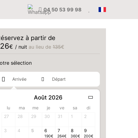
04 50 53 99 98
éservez à partir de
126
€
/ nuit
au lieu de
135
€
otre sélection
Août 2026
1 adulte(s)
lu
ma
me
je
ve
sa
di
otre chambre
27
28
29
30
31
1
2
3
4
5
6
7
8
9
Sélectionner votre chambre
190
€
264
€
360
€
200
€