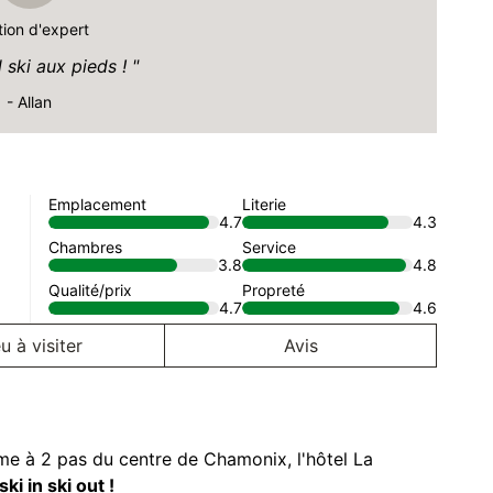
tion d'expert
 ski aux pieds !
- Allan
Emplacement
Literie
4.7
4.3
Chambres
Service
3.8
4.8
Qualité/prix
Propreté
4.7
4.6
u à visiter
Avis
me à 2 pas du centre de Chamonix, l'hôtel La
ski in ski out !