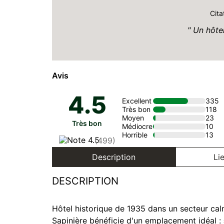
Cita
Un hôtel
Avis
4.5
Excellent
335
Très bon
118
Moyen
23
Très bon
Médiocre
10
Horrible
13
(499)
Description
Lie
DESCRIPTION
Hôtel historique de 1935 dans un secteur cal
Sapinière bénéficie d'un emplacement idéal :