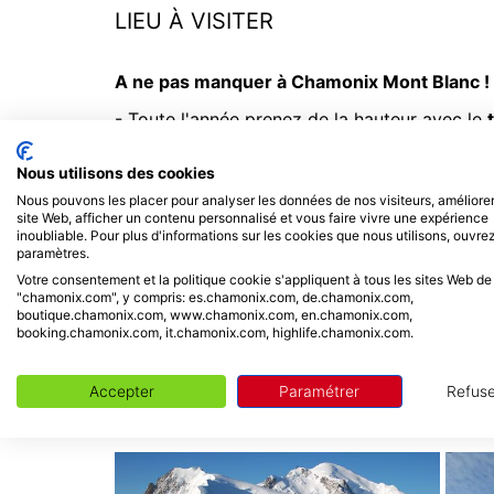
LIEU À VISITER
A ne pas manquer à Chamonix Mont Blanc !
- Toute l'année prenez de la hauteur avec le
d'altitude. Ses terrasses aménagées offrent 
Suisses et Italiennes.
Nous utilisons des cookies
Nous pouvons les placer pour analyser les données de nos visiteurs, améliorer
-
Train du Montenvers - Mer de Glace
: Pan
site Web, afficher un contenu personnalisé et vous faire vivre une expérience
mythique.
inoubliable. Pour plus d'informations sur les cookies que nous utilisons, ouvrez
paramètres.
-
Téléphérique du Brévent / Télécabine Flé
Votre consentement et la politique cookie s'appliquent à tous les sites Web de
"chamonix.com", y compris: es.chamonix.com, de.chamonix.com,
chaîne du Mont-Blanc.
boutique.chamonix.com, www.chamonix.com, en.chamonix.com,
booking.chamonix.com, it.chamonix.com, highlife.chamonix.com.
-
Domaine des planards
: Profitez en hiver 
toute l'année de la luge sur rail et des nombr
Accepter
Paramétrer
Refuse
-
QC terme
: Laissez vous aller dans cet e
relaxation et de restauration au coeur de la vi