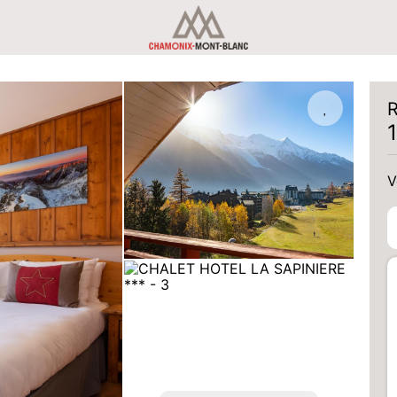
R
V
V