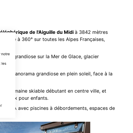
téléphérique de l'Aiguille du Midi
à 3842 mètres
une vue à 360° sur toutes les Alpes Françaises,
 notre
orama grandiose sur la Mer de Glace, glacier
 les
gère
: Panorama grandiose en plein soleil, face à la
d'un domaine skiable débutant en centre ville, et
eux jeux pour enfants.
r
space SPA avec piscines à débordements, espaces de
lle.