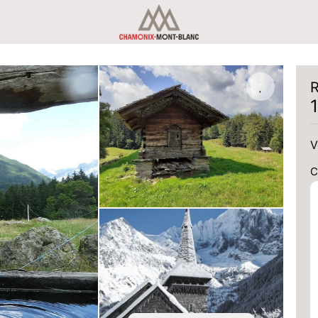
R
V
C