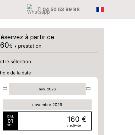
04 50 53 99 98
éservez à partir de
160
€
/ prestation
otre sélection
hoix de la date
nov. 2026
novembre 2026
DIM.
160 €
01
NOV.
/ activité