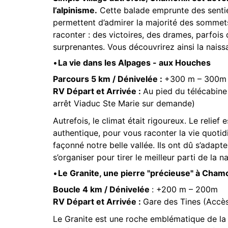
l’alpinisme.
Cette balade emprunte des sentie
permettent d’admirer la majorité des sommets
raconter : des victoires, des drames, parfois
surprenantes. Vous découvrirez ainsi la naissa
La vie dans les Alpages - aux Houches
Parcours 5 km / Dénivelée :
+300 m – 300m
RV Départ et Arrivée :
Au pied du télécabine
arrêt Viaduc Ste Marie sur demande)
Autrefois, le climat était rigoureux. Le relie
authentique, pour vous raconter la vie quot
façonné notre belle vallée. Ils ont dû s’adapter
s’organiser pour tirer le meilleur parti de la 
Le Granite, une pierre "précieuse" à Cham
Boucle 4 km / Dénivelée
: +200 m – 200m
RV Départ et Arrivée :
Gare des Tines (Accès
Le Granite est une roche emblématique de la