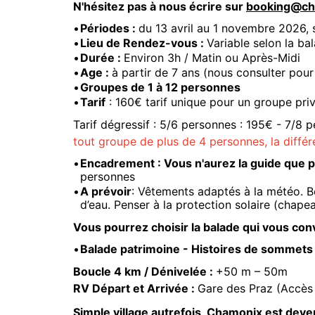
N'hésitez pas à nous écrire sur
booking@ch
Périodes :
du 13 avril au 1 novembre 2026, s
Lieu de Rendez-vous :
Variable selon la ba
Durée :
Environ 3h / Matin ou Après-Midi
Age :
à partir de 7 ans (nous consulter pour
Groupes de 1 à 12 personnes
Tarif
: 160€ tarif unique pour un groupe priv
Tarif dégressif : 5/6 personnes : 195€ - 7/8
tout groupe de plus de 4 personnes, la différ
Encadrement : Vous n'aurez la guide que 
personnes
A prévoir
: Vêtements adaptés à la météo. B
d’eau. Penser à la protection solaire (chapea
Vous pourrez choisir la balade qui vous conv
Balade patrimoine - Histoires de sommet
Boucle 4 km / Dénivelée :
+50 m – 50m
RV Départ et Arrivée :
Gare des Praz (Accès 
Simple village autrefois, Chamonix est deve