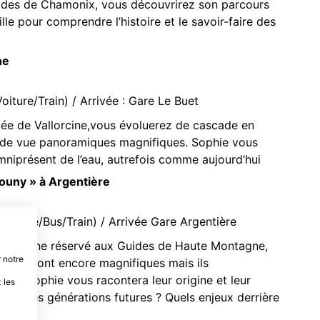
açades de Chamonix, vous découvrirez son parcours
lle pour comprendre l’histoire et le savoir-faire des
ne
iture/Train) / Arrivée : Gare Le Buet
allée de Vallorcine,vous évoluerez de cascade en
ts de vue panoramiques magnifiques. Sophie vous
omniprésent de l’eau, autrefois comme aujourd’hui
mouny » à Argentière
oiture/Bus/Train) / Arrivée Gare Argentière
, domaine réservé aux Guides de Haute Montagne,
 notre
er. Ils sont encore magnifiques mais ils
nt ? Sophie vous racontera leur origine et leur
 les
pour les générations futures ? Quels enjeux derrière