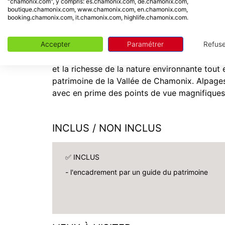
"chamonix.com", y compris: es.chamonix.com, de.chamonix.com,
boutique.chamonix.com, www.chamonix.com, en.chamonix.com,
Voyage éclectique dans le passé aux Hou
booking.chamonix.com, it.chamonix.com, highlife.chamonix.com.
Boucle 4 km / Dénivelée
: +300m – 300m
RV Départ et Arrivée :
Parking du Bettey - C
Accepter
Paramétrer
Refuse
La guide vous emmènera sur un de ses itinérai
et la richesse de la nature environnante tout 
patrimoine de la Vallée de Chamonix. Alpages
avec en prime des points de vue magnifiques
INCLUS / NON INCLUS
✅ INCLUS
- l'encadrement par un guide du patrimoine