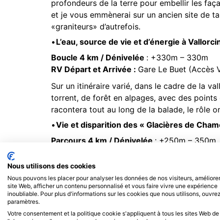
profondeurs de la terre pour embellir les f
et je vous emmènerai sur un ancien site de tai
«graniteurs» d’autrefois.
L’eau, source de vie et d’énergie à Vallorci
Boucle 4 km / Dénivelée
: +330m – 330m
RV Départ et Arrivée :
Gare Le Buet (Accès Vo
Sur un itinéraire varié, dans le cadre de la v
torrent, de forêt en alpages, avec des poin
racontera tout au long de la balade, le rôle 
Vie et disparition des « Glacières de Cha
Parcours 4 km / Dénivelée
: +250m – 350m
RV Départ et Arrivée :
Gare Montroc (Accès V
Nous utilisons des cookies
La guide ne vous emmène pas sur un glacier
Nous pouvons les placer pour analyser les données de nos visiteurs, améliorer
mais sur un itinéraire permettant de les admir
site Web, afficher un contenu personnalisé et vous faire vivre une expérience
disparaissent petit à petit. Pourquoi ? Comme
inoubliable. Pour plus d'informations sur les cookies que nous utilisons, ouvrez
paramètres.
évolution. Arriverons-nous à les sauvegarder 
Votre consentement et la politique cookie s'appliquent à tous les sites Web de
ce défi ?