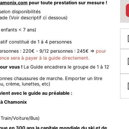
amonix.com
pour toute prestation sur mesure !
elon disponibilités
lade (Voir descriptif ci dessous)
 enfants < 7 ans)
atif constitué de 1 à 4 personnes
 personnes : 220€ - 9/12 personnes : 245€ =>
pour
ence sera à payer à la guide directement.
pour vous !
La Guide encadrera le groupe de 1 à 12
onnes chaussures de marche. Emporter un litre
u, crème, lunettes, etc)
ient avec le guide au préalable :
s à Chamonix
Train/Voiture/Bus)
nue en 300 ans la capitale mondiale du ski et de