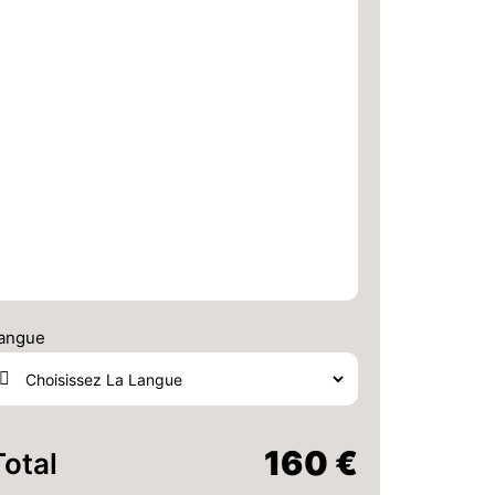
angue
160 €
Total