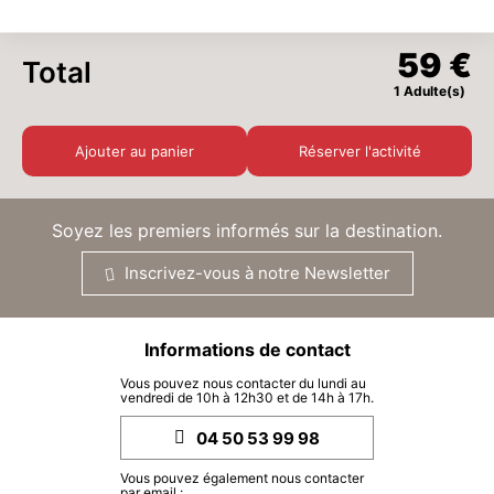
SAM.
59 €
05
SEPT.
/ personne
59 €
Total
LUN.
59 €
1 Adulte(s)
07
SEPT.
/ personne
Ajouter au panier
Réserver l'activité
MAR.
59 €
08
SEPT.
/ personne
Soyez les premiers informés sur la destination.
MER.
59 €
09
Inscrivez-vous à notre Newsletter
SEPT.
/ personne
JEU.
59 €
10
Informations de contact
SEPT.
/ personne
Vous pouvez nous contacter du lundi au
VEN.
59 €
vendredi de 10h à 12h30 et de 14h à 17h.
11
SEPT.
/ personne
04 50 53 99 98
LUN.
59 €
Vous pouvez également nous contacter
14
par email :