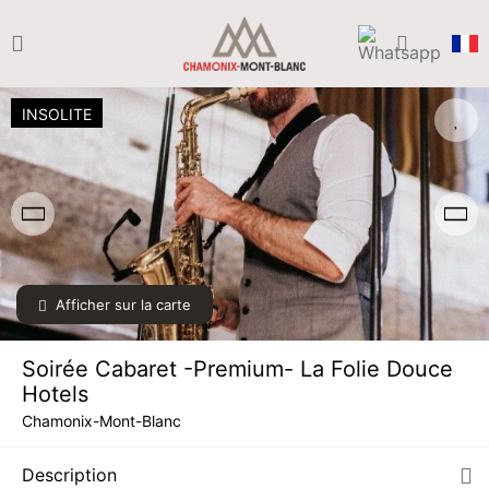
INSOLITE
Afficher sur la carte
MAR.
59 €
11
AOÛT
/ personne
Soirée Cabaret -Premium- La Folie Douce
MER.
59 €
Hotels
12
AOÛT
/ personne
Chamonix-Mont-Blanc
JEU.
59 €
13
Description
AOÛT
/ personne