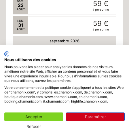
SAM.
59 €
22
AOÛT
/ personne
LUN.
59 €
31
AOÛT
/ personne
septembre 2026
MAR.
59 €
01
Nous utilisons des cookies
SEPT.
/ personne
Nous pouvons les placer pour analyser les données de nos visiteurs,
améliorer notre site Web, afficher un contenu personnalisé et vous faire
MER.
59 €
Horaire
02
vivre une expérience inoubliable. Pour plus d'informations sur les cookies
que nous utilisons, ouvrez les paramètres.
SEPT.
/ personne
Votre consentement et la politique cookie s'appliquent à tous les sites Web
de "chamonix.com", y compris: es.chamonix.com, de.chamonix.com,
JEU.
59 €
03
boutique.chamonix.com, www.chamonix.com, en.chamonix.com,
SEPT.
/ personne
booking.chamonix.com, it.chamonix.com, highlife.chamonix.com.
-
1
+
Adultes
x
59 €
(16 ans et plus)
VEN.
59 €
04
Accepter
Paramétrer
SEPT.
/ personne
-
0
+
Enfants
x
59 €
(de 7 à 15 ans)
Refuser