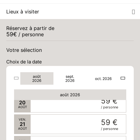
Lieux à visiter
SAM.
59 €
15
AOÛT
/ personne
Réservez à partir de
59
€
/ personne
LUN.
59 €
17
AOÛT
/ personne
Votre sélection
MAR.
59 €
18
Choix de la date
AOÛT
/ personne
août
sept.
MER.
59 €
oct. 2026
19
2026
2026
AOÛT
/ personne
août 2026
JEU.
59 €
20
AOÛT
/ personne
VEN.
59 €
21
AOÛT
/ personne