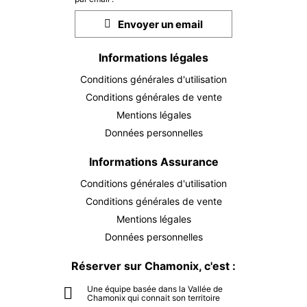
SEPT.
/ personne
Envoyer un email
MAR.
59 €
15
SEPT.
/ personne
Informations légales
MER.
Conditions générales d'utilisation
59 €
16
Conditions générales de vente
SEPT.
/ personne
Mentions légales
JEU.
59 €
Données personnelles
17
SEPT.
/ personne
Informations Assurance
VEN.
59 €
18
Conditions générales d'utilisation
SEPT.
/ personne
Conditions générales de vente
Mentions légales
SAM.
59 €
19
Données personnelles
SEPT.
/ personne
Réserver sur Chamonix, c'est :
LUN.
59 €
21
SEPT.
/ personne
Une équipe basée dans la Vallée de
Chamonix qui connait son territoire