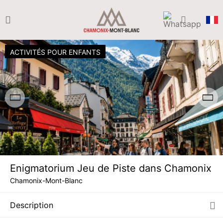
ACTIVITÉS POUR ENFANTS
Enigmatorium Jeu de Piste dans Chamonix
DIM.
25 €
09
Chamonix-Mont-Blanc
AOÛT
/ activité
Description
LUN.
25 €
10
AOÛT
/ activité