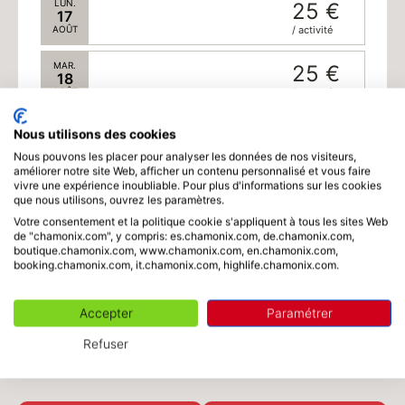
LUN.
25 €
17
AOÛT
/ activité
MAR.
25 €
18
AOÛT
/ activité
MER.
25 €
Nous utilisons des cookies
19
AOÛT
/ activité
Nous pouvons les placer pour analyser les données de nos visiteurs,
améliorer notre site Web, afficher un contenu personnalisé et vous faire
vivre une expérience inoubliable. Pour plus d'informations sur les cookies
JEU.
25 €
que nous utilisons, ouvrez les paramètres.
20
AOÛT
/ activité
Votre consentement et la politique cookie s'appliquent à tous les sites Web
de "chamonix.com", y compris: es.chamonix.com, de.chamonix.com,
boutique.chamonix.com, www.chamonix.com, en.chamonix.com,
VEN.
25 €
Langue
21
booking.chamonix.com, it.chamonix.com, highlife.chamonix.com.
AOÛT
/ activité
Accepter
Paramétrer
SAM.
25 €
22
AOÛT
/ activité
Refuser
25 €
Total
DIM.
25 €
23
AOÛT
/ activité