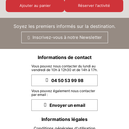
Ajouter au panier
Réserver l'activité
LUN.
25 €
24
AOÛT
/ activité
Soyez les premiers informés sur la destination.
MAR.
25 €
25
Inscrivez-vous à notre Newsletter
AOÛT
/ activité
MER.
25 €
26
Informations de contact
AOÛT
/ activité
Vous pouvez nous contacter du lundi au
vendredi de 10h à 12h30 et de 14h à 17h.
JEU.
25 €
27
AOÛT
/ activité
04 50 53 99 98
VEN.
Vous pouvez également nous contacter
25 €
28
par email :
AOÛT
/ activité
Envoyer un email
SAM.
25 €
29
Informations légales
AOÛT
/ activité
Conditions générales d'utilisation