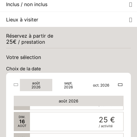
Inclus / non inclus
MAR.
25 €
11
Lieux à visiter
AOÛT
/ activité
MER.
25 €
Réservez à partir de
12
25
€
/ prestation
AOÛT
/ activité
JEU.
25 €
Votre sélection
13
AOÛT
/ activité
Choix de la date
VEN.
25 €
14
août
sept.
AOÛT
/ activité
oct. 2026
2026
2026
SAM.
25 €
15
août 2026
AOÛT
/ activité
DIM.
25 €
16
AOÛT
/ activité