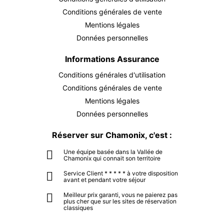
DIM.
25 €
30
Conditions générales de vente
AOÛT
/ activité
Mentions légales
LUN.
Données personnelles
25 €
31
AOÛT
/ activité
Informations Assurance
septembre 2026
Conditions générales d'utilisation
Conditions générales de vente
MAR.
25 €
01
Mentions légales
SEPT.
/ activité
Données personnelles
MER.
25 €
02
Réserver sur Chamonix, c'est :
SEPT.
/ activité
Une équipe basée dans la Vallée de
Chamonix qui connait son territoire
JEU.
25 €
03
Service Client * * * * * à votre disposition
SEPT.
/ activité
avant et pendant votre séjour
Meilleur prix garanti, vous ne paierez pas
VEN.
25 €
04
plus cher que sur les sites de réservation
classiques
SEPT.
/ activité