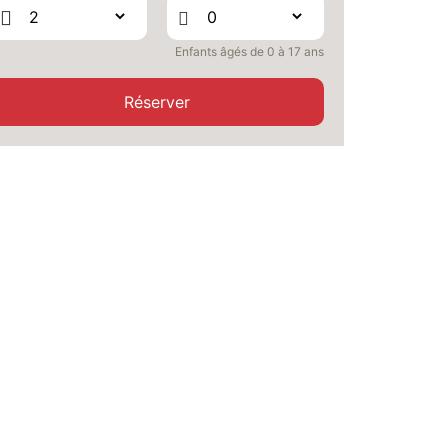
OCT.
/hébergement
SAM.
304 €
Retour le
Enfants âgés de 0 à 17 ans
10
12/10/2026
OCT.
/hébergement
Réserver
DIM.
296 €
Retour le
11
13/10/2026
OCT.
/hébergement
LUN.
296 €
Retour le
12
14/10/2026
OCT.
/hébergement
MAR.
296 €
Retour le
13
15/10/2026
OCT.
/hébergement
MER.
296 €
Retour le
14
16/10/2026
OCT.
/hébergement
JEU.
298 €
Retour le
15
17/10/2026
OCT.
/hébergement