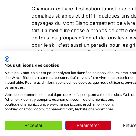
Chamonix est une destination touristique en to
domaines skiables et d'offrir quelques-uns de
paysages du Mont Blanc permettent de vivre d
fait. La meilleure chose à propos de cette dest
de tous les groupes d'âge et de tous les nivea
pour le ski, c'est aussi un paradis pour les g
et bien d'autres encore. Parmi les principales
la dégustation de la cuisine régionale, la vis
Nous utilisons des cookies
panoramiques des Alpes depuis le point de vu
Nous pouvons les placer pour analyser les données de nos visiteurs, améliorer
Brévent, le ski sur les pistes des Grands Mon
site Web, afficher un contenu personnalisé et vous faire vivre une expérience
inoubliable. Pour plus d'informations sur les cookies que nous utilisons, ouvrez
paramètres.
L'aéroport le plus proche se trouve à une cen
Votre consentement et la politique cookie s'appliquent à tous les sites Web de
"chamonix.com", y compris: es.chamonix.com, de.chamonix.com,
boutique.chamonix.com, www.chamonix.com, en.chamonix.com,
INCLUS / NON INCLUS
booking.chamonix.com, it.chamonix.com, highlife.chamonix.com.
Accepter
Paramétrer
Refuse
Ce prix comprend