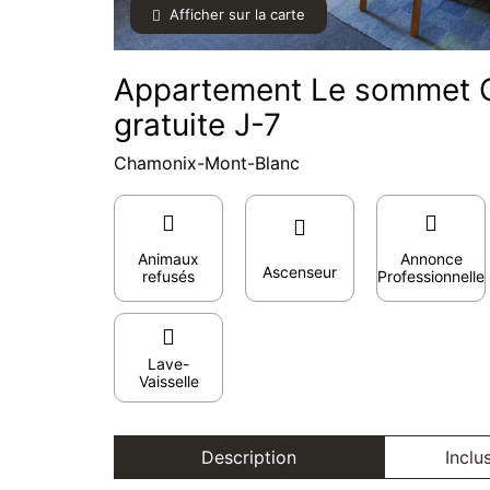
Afficher sur la carte
Appartement Le sommet Ca
gratuite J-7
Chamonix-Mont-Blanc
Animaux
Annonce
Ascenseur
refusés
Professionnelle
Lave-
Vaisselle
Description
Inclu