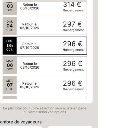
SAM.
314 €
Retour le
03
05/10/2026
OCT.
/hébergement
DIM.
297 €
Retour le
04
06/10/2026
OCT.
/hébergement
LUN.
296 €
Retour le
05
07/10/2026
OCT.
/hébergement
MAR.
296 €
Retour le
06
08/10/2026
OCT.
/hébergement
MER.
296 €
Retour le
07
09/10/2026
OCT.
/hébergement
JEU.
301 €
Retour le
08
10/10/2026
Le prix total pour votre sélection sera ajusté en page
OCT.
/hébergement
suivante selon vos options
VEN.
309 €
ombre de voyageurs
Retour le
09
11/10/2026