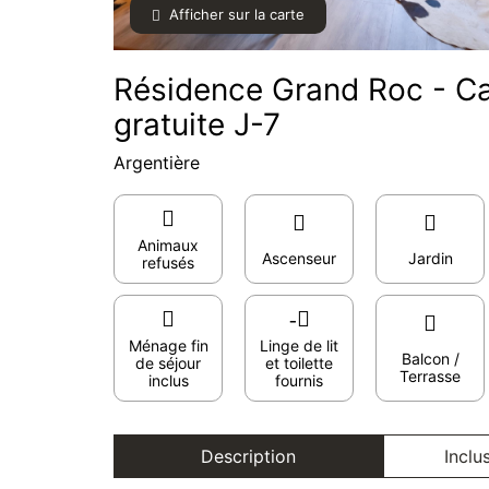
Afficher sur la carte
Résidence Grand Roc - C
gratuite J-7
Argentière
Animaux
Ascenseur
Jardin
refusés
Ménage fin
Linge de lit
Balcon /
de séjour
et toilette
Terrasse
inclus
fournis
Description
Inclu