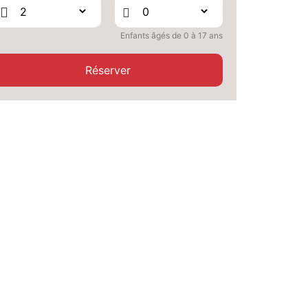
SEPT.
/hébergement
JEU.
362 €
Retour le
Enfants âgés de 0 à 17 ans
24
26/09/2026
SEPT.
/hébergement
Réserver
VEN.
362 €
Retour le
25
27/09/2026
SEPT.
/hébergement
SAM.
362 €
Retour le
26
28/09/2026
SEPT.
/hébergement
DIM.
362 €
Retour le
27
29/09/2026
SEPT.
/hébergement
LUN.
362 €
Retour le
28
30/09/2026
SEPT.
/hébergement
MAR.
362 €
Retour le
29
01/10/2026
SEPT.
/hébergement