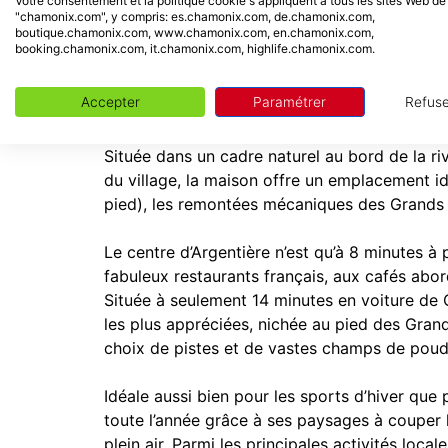
Votre consentement et la politique cookie s'appliquent à tous les sites Web de
• Étendoir à linge
"chamonix.com", y compris: es.chamonix.com, de.chamonix.com,
boutique.chamonix.com, www.chamonix.com, en.chamonix.com,
• 12 marches à l’intérieur
booking.chamonix.com, it.chamonix.com, highlife.chamonix.com.
• Situé sur une route secondaire
Accepter
Paramétrer
Refuse
Emplacement-
Située dans un cadre naturel au bord de la riv
du village, la maison offre un emplacement id
pied), les remontées mécaniques des Grands M
Le centre d’Argentière n’est qu’à 8 minutes à
fabuleux restaurants français, aux cafés abo
Située à seulement 14 minutes en voiture de C
les plus appréciées, nichée au pied des Gran
choix de pistes et de vastes champs de poud
Idéale aussi bien pour les sports d’hiver que 
toute l’année grâce à ses paysages à couper l
plein air. Parmi les principales activités loca