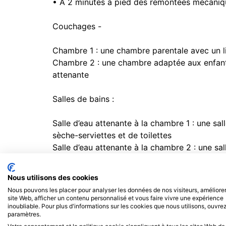
• À 2 minutes à pied des remontées mécani
Couchages -
Chambre 1 : une chambre parentale avec un li
Chambre 2 : une chambre adaptée aux enfants
attenante
Salles de bains :
Salle d’eau attenante à la chambre 1 : une sa
sèche-serviettes et de toilettes
Salle d’eau attenante à la chambre 2 : une sa
sèche-serviettes et de toilettes
Nous utilisons des cookies
Équipements supplémentaires-
Nous pouvons les placer pour analyser les données de nos visiteurs, améliorer
site Web, afficher un contenu personnalisé et vous faire vivre une expérience
inoubliable. Pour plus d'informations sur les cookies que nous utilisons, ouvrez
• Wi-Fi disponible dans la maison
paramètres.
• Lave-linge séchant