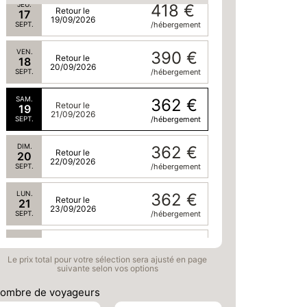
JEU.
418 €
Retour le
17
19/09/2026
SEPT.
/hébergement
VEN.
390 €
Retour le
18
20/09/2026
SEPT.
/hébergement
SAM.
362 €
Retour le
19
21/09/2026
SEPT.
/hébergement
DIM.
362 €
Retour le
20
22/09/2026
SEPT.
/hébergement
LUN.
362 €
Retour le
21
23/09/2026
SEPT.
/hébergement
MAR.
362 €
Retour le
22
24/09/2026
Le prix total pour votre sélection sera ajusté en page
SEPT.
/hébergement
suivante selon vos options
MER.
362 €
ombre de voyageurs
Retour le
23
25/09/2026