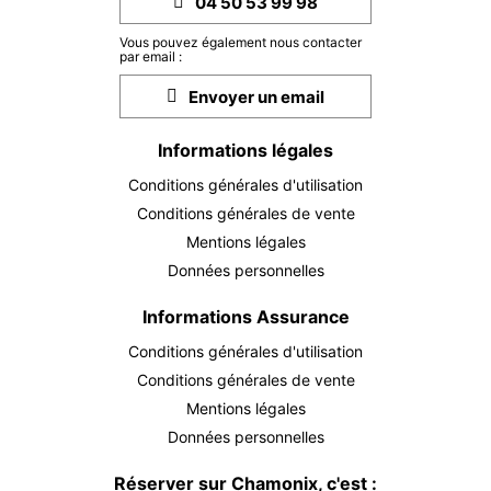
04 50 53 99 98
21
28/11/2026
NOV.
/hébergement
Vous pouvez également nous contacter
par email :
SAM.
930 €
Retour le
28
05/12/2026
Envoyer un email
NOV.
/hébergement
déc. 2026
Informations légales
Conditions générales d'utilisation
SAM.
930 €
Retour le
05
12/12/2026
Conditions générales de vente
DÉC.
/hébergement
Mentions légales
SAM.
1600 €
Retour le
Données personnelles
12
19/12/2026
DÉC.
/hébergement
Informations Assurance
SAM.
1600 €
Retour le
19
Conditions générales d'utilisation
26/12/2026
DÉC.
/hébergement
Conditions générales de vente
Mentions légales
SAM.
1600 €
Retour le
26
02/01/2027
Données personnelles
DÉC.
/hébergement
Réserver sur Chamonix, c'est :
janv. 2027