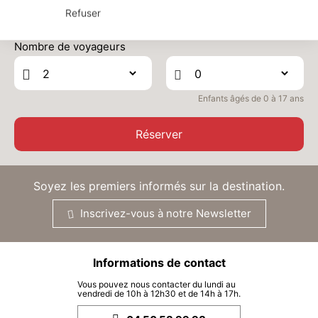
17/10/2026
OCT.
/hébergement
Le prix total pour votre sélection sera ajusté en page suivante selon vos
Refuser
options
SAM.
930 €
Retour le
Nombre de voyageurs
17
24/10/2026
OCT.
/hébergement
SAM.
930 €
Retour le
24
Enfants âgés de 0 à 17 ans
31/10/2026
OCT.
/hébergement
Réserver
SAM.
930 €
Retour le
31
07/11/2026
OCT.
/hébergement
Soyez les premiers informés sur la destination.
nov. 2026
Inscrivez-vous à notre Newsletter
SAM.
930 €
Retour le
07
14/11/2026
NOV.
/hébergement
Informations de contact
SAM.
930 €
Retour le
14
21/11/2026
NOV.
/hébergement
Vous pouvez nous contacter du lundi au
vendredi de 10h à 12h30 et de 14h à 17h.
SAM.
930 €
Retour le