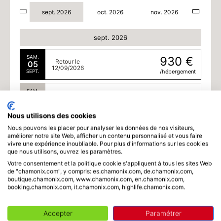
sept. 2026
oct. 2026
nov. 2026
sept. 2026
SAM.
930 €
Retour le
05
12/09/2026
SEPT.
/hébergement
SAM.
930 €
Retour le
12
19/09/2026
SEPT.
/hébergement
Nous utilisons des cookies
SAM.
930 €
Nous pouvons les placer pour analyser les données de nos visiteurs,
Retour le
26
améliorer notre site Web, afficher un contenu personnalisé et vous faire
03/10/2026
SEPT.
/hébergement
vivre une expérience inoubliable. Pour plus d'informations sur les cookies
que nous utilisons, ouvrez les paramètres.
oct. 2026
Votre consentement et la politique cookie s'appliquent à tous les sites Web
de "chamonix.com", y compris: es.chamonix.com, de.chamonix.com,
boutique.chamonix.com, www.chamonix.com, en.chamonix.com,
SAM.
930 €
Retour le
03
booking.chamonix.com, it.chamonix.com, highlife.chamonix.com.
10/10/2026
OCT.
/hébergement
Accepter
Paramétrer
SAM.
930 €
Retour le
10