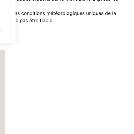
nt et des conditions météorologiques uniques de la
 peut ne pas être fiable.
r