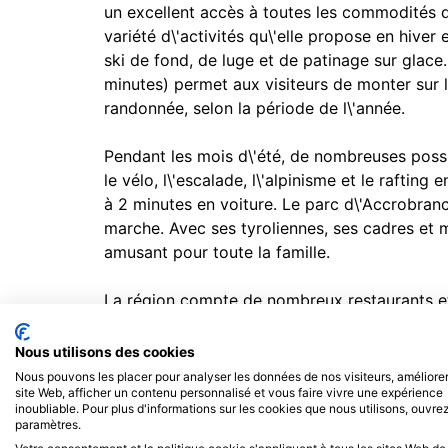
un excellent accès à toutes les commodités
variété d\'activités qu\'elle propose en hiver
ski de fond, de luge et de patinage sur glace
minutes) permet aux visiteurs de monter sur l
randonnée, selon la période de l\'année.
Pendant les mois d\'été, de nombreuses possi
le vélo, l\'escalade, l\'alpinisme et le raftin
à 2 minutes en voiture. Le parc d\'Accrobran
marche. Avec ses tyroliennes, ses cadres et mu
amusant pour toute la famille.
La région compte de nombreux restaurants et 
budgets et à tous les âges. Le marché de Cha
lieu tous les samedis. Le marché d\'Argentièr
Nous utilisons des cookies
la possibilité d\'acheter les meilleurs ingrédien
Nous pouvons les placer pour analyser les données de nos visiteurs, améliorer
site Web, afficher un contenu personnalisé et vous faire vivre une expérience
inoubliable. Pour plus d'informations sur les cookies que nous utilisons, ouvrez
L\'aéroport de Genève se trouve à 1 heure et
paramètres.
Tines, qui offre des services de train gratuits