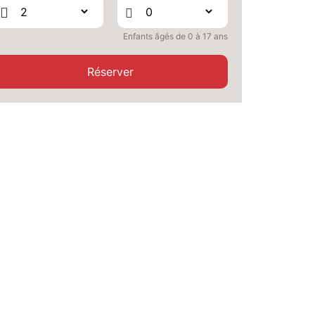
SEPT.
/hébergement
JEU.
423 €
Retour le
Enfants âgés de 0 à 17 ans
24
26/09/2026
SEPT.
/hébergement
Réserver
VEN.
423 €
Retour le
25
27/09/2026
SEPT.
/hébergement
SAM.
423 €
Retour le
26
28/09/2026
SEPT.
/hébergement
DIM.
423 €
Retour le
27
29/09/2026
SEPT.
/hébergement
LUN.
423 €
Retour le
28
30/09/2026
SEPT.
/hébergement
MAR.
423 €
Retour le
29
01/10/2026
SEPT.
/hébergement