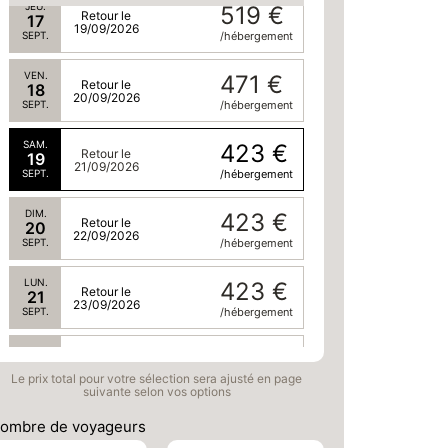
JEU.
519 €
Retour le
17
19/09/2026
SEPT.
/hébergement
VEN.
471 €
Retour le
18
20/09/2026
SEPT.
/hébergement
SAM.
423 €
Retour le
19
21/09/2026
SEPT.
/hébergement
DIM.
423 €
Retour le
20
22/09/2026
SEPT.
/hébergement
LUN.
423 €
Retour le
21
23/09/2026
SEPT.
/hébergement
MAR.
423 €
Retour le
22
24/09/2026
Le prix total pour votre sélection sera ajusté en page
SEPT.
/hébergement
suivante selon vos options
MER.
423 €
ombre de voyageurs
Retour le
23
25/09/2026