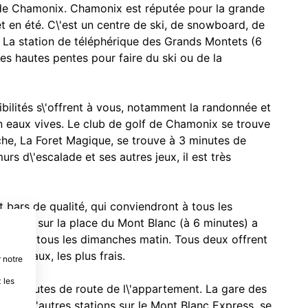
 de Chamonix. Chamonix est réputée pour la grande
 et en été. C\'est un centre de ski, de snowboard, de
. La station de téléphérique des Grands Montets (6
es hautes pentes pour faire du ski ou de la
bilités s\'offrent à vous, notamment la randonnée et
g en eaux vives. Le club de golf de Chamonix se trouve
che, La Foret Magique, se trouve à 3 minutes de
rs d\'escalade et ses autres jeux, il est très
bars de qualité, qui conviendront à tous les
monix sur la place du Mont Blanc (à 6 minutes) a
e a lieu tous les dimanches matin. Tous deux offrent
ts locaux, les plus frais.
 notre
 les
 15 minutes de route de l\'appartement. La gare des
 vers d\'autres stations sur le Mont Blanc Express, se