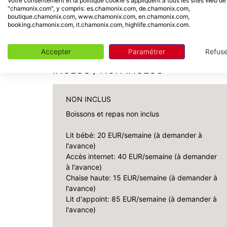
Votre consentement et la politique cookie s'appliquent à tous les sites Web de
"chamonix.com", y compris: es.chamonix.com, de.chamonix.com,
trouve à une minute de marche.
boutique.chamonix.com, www.chamonix.com, en.chamonix.com,
En raison de la topographie, de l\'emplaceme
booking.chamonix.com, it.chamonix.com, highlife.chamonix.com.
vallée du Mont-Blanc, la connectivité Internet
Accepter
Paramétrer
Refuse
INCLUS / NON INCLUS
NON INCLUS
Boissons et repas non inclus
Lit bébé: 20 EUR/semaine (à demander à
l'avance)
Accès internet: 40 EUR/semaine (à demander
à l'avance)
Chaise haute: 15 EUR/semaine (à demander à
l'avance)
Lit d'appoint: 85 EUR/semaine (à demander à
l'avance)