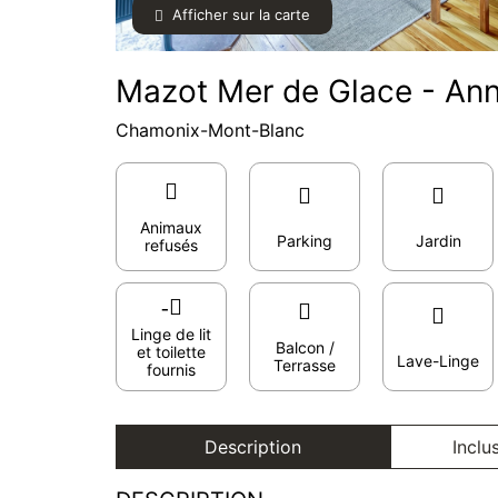
Afficher sur la carte
Mazot Mer de Glace - Annu
Chamonix-Mont-Blanc
Animaux
Parking
Jardin
refusés
Linge de lit
Balcon /
et toilette
Lave-Linge
Terrasse
fournis
Description
Inclu