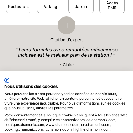
Accès
Restaurant
Parking
Jardin
PMR
Citation d'expert
Leurs formules avec remontées mécaniques
incluses est le meilleur plan de la station !
- Claire
Description
Nous utilisons des cookies
Nous pouvons les placer pour analyser les données de nos visiteurs,
Lieu à visiter
améliorer notre site Web, afficher un contenu personnalisé et vous faire
vivre une expérience inoubliable. Pour plus d'informations sur les cookies
que nous utilisons, ouvrez les paramètres.
Soyez les premiers informés sur la destination.
Votre consentement et la politique cookie s'appliquent à tous les sites Web
de "chamonix.com", y compris: es.chamonix.com, de.chamonix.com,
Inscrivez-vous à notre Newsletter
boutique.chamonix.com, www.chamonix.com, en.chamonix.com,
booking.chamonix.com, it.chamonix.com, highlife.chamonix.com.