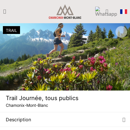
TRAIL
Trail Journée, tous publics
DIM.
390 €
09
Chamonix-Mont-Blanc
AOÛT
/ activité
Description
LUN.
390 €
10
AOÛT
/ activité