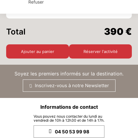
Refuser
Quantité
x
390 €
LUN.
390 €
24
AOÛT
/ activité
390 €
Total
MAR.
390 €
25
AOÛT
/ activité
Ajouter au panier
Réserver l'activité
MER.
390 €
26
AOÛT
/ activité
Soyez les premiers informés sur la destination.
JEU.
390 €
27
AOÛT
Inscrivez-vous à notre Newsletter
/ activité
VEN.
390 €
28
AOÛT
Informations de contact
/ activité
Vous pouvez nous contacter du lundi au
SAM.
390 €
vendredi de 10h à 12h30 et de 14h à 17h.
29
AOÛT
/ activité
04 50 53 99 98