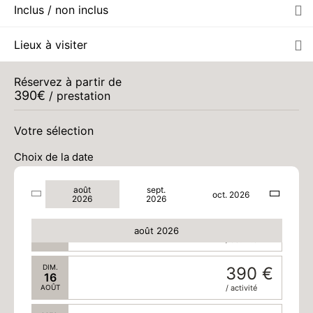
Inclus / non inclus
MAR.
390 €
11
Lieux à visiter
AOÛT
/ activité
MER.
390 €
Réservez à partir de
12
390
€
/ prestation
AOÛT
/ activité
JEU.
390 €
Votre sélection
13
AOÛT
/ activité
Choix de la date
VEN.
390 €
14
août
sept.
AOÛT
/ activité
oct. 2026
2026
2026
SAM.
390 €
15
août 2026
AOÛT
/ activité
DIM.
390 €
16
AOÛT
/ activité