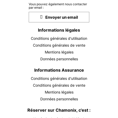
DIM.
390 €
Vous pouvez également nous contacter
30
par email :
AOÛT
/ activité
Envoyer un email
LUN.
390 €
31
AOÛT
/ activité
Informations légales
septembre 2026
Conditions générales d'utilisation
Conditions générales de vente
MAR.
390 €
01
Mentions légales
SEPT.
/ activité
Données personnelles
MER.
390 €
02
Informations Assurance
SEPT.
/ activité
Conditions générales d'utilisation
JEU.
Conditions générales de vente
390 €
03
Mentions légales
SEPT.
/ activité
Données personnelles
VEN.
390 €
04
Réserver sur Chamonix, c'est :
SEPT.
/ activité