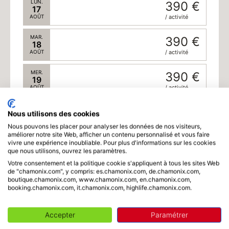
LUN.
390 €
17
AOÛT
/ activité
MAR.
390 €
18
AOÛT
/ activité
MER.
390 €
19
AOÛT
/ activité
JEU.
390 €
Nous utilisons des cookies
20
AOÛT
/ activité
Nous pouvons les placer pour analyser les données de nos visiteurs,
améliorer notre site Web, afficher un contenu personnalisé et vous faire
vivre une expérience inoubliable. Pour plus d'informations sur les cookies
VEN.
390 €
Horaire
21
que nous utilisons, ouvrez les paramètres.
AOÛT
/ activité
Votre consentement et la politique cookie s'appliquent à tous les sites Web
de "chamonix.com", y compris: es.chamonix.com, de.chamonix.com,
SAM.
390 €
boutique.chamonix.com, www.chamonix.com, en.chamonix.com,
22
Durée
booking.chamonix.com, it.chamonix.com, highlife.chamonix.com.
AOÛT
/ activité
DIM.
390 €
Accepter
Paramétrer
23
AOÛT
/ activité