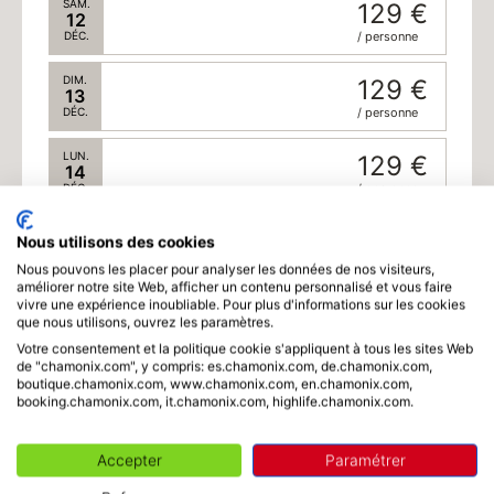
SAM.
129 €
12
DÉC.
/ personne
DIM.
129 €
13
DÉC.
/ personne
LUN.
129 €
14
DÉC.
/ personne
MAR.
129 €
Nous utilisons des cookies
15
DÉC.
/ personne
Nous pouvons les placer pour analyser les données de nos visiteurs,
améliorer notre site Web, afficher un contenu personnalisé et vous faire
Horaire
vivre une expérience inoubliable. Pour plus d'informations sur les cookies
MER.
129 €
que nous utilisons, ouvrez les paramètres.
16
DÉC.
/ personne
Votre consentement et la politique cookie s'appliquent à tous les sites Web
de "chamonix.com", y compris: es.chamonix.com, de.chamonix.com,
Langue
boutique.chamonix.com, www.chamonix.com, en.chamonix.com,
JEU.
129 €
17
booking.chamonix.com, it.chamonix.com, highlife.chamonix.com.
DÉC.
/ personne
Accepter
Paramétrer
VEN.
129 €
18
DÉC.
/ personne