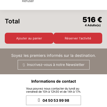
Refuser
-
4
+
Adultes
x
129 €
(14 ans et plus)
SAM.
129 €
19
DÉC.
/ personne
516 €
Total
4 Adulte(s)
DIM.
129 €
20
DÉC.
/ personne
Ajouter au panier
Réserver l'activité
LUN.
129 €
21
DÉC.
/ personne
Soyez les premiers informés sur la destination.
MAR.
129 €
22
Inscrivez-vous à notre Newsletter
DÉC.
/ personne
MER.
129 €
23
Informations de contact
DÉC.
/ personne
Vous pouvez nous contacter du lundi au
vendredi de 10h à 12h30 et de 14h à 17h.
JEU.
129 €
24
DÉC.
/ personne
04 50 53 99 98