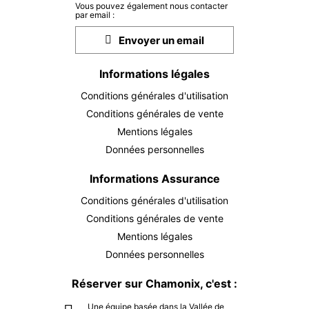
VEN.
129 €
Vous pouvez également nous contacter
25
par email :
DÉC.
/ personne
Envoyer un email
SAM.
129 €
26
DÉC.
/ personne
Informations légales
Conditions générales d'utilisation
DIM.
129 €
27
Conditions générales de vente
DÉC.
/ personne
Mentions légales
LUN.
129 €
Données personnelles
28
DÉC.
/ personne
Informations Assurance
MAR.
129 €
Conditions générales d'utilisation
29
DÉC.
/ personne
Conditions générales de vente
Mentions légales
MER.
129 €
30
Données personnelles
DÉC.
/ personne
Réserver sur Chamonix, c'est :
JEU.
129 €
31
Une équipe basée dans la Vallée de
DÉC.