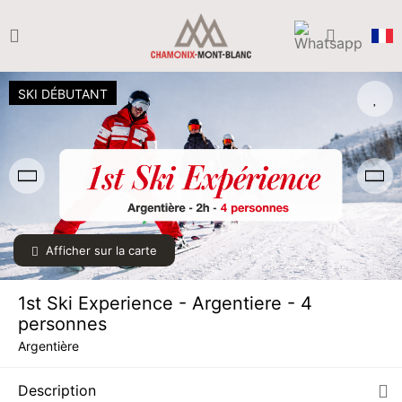
SKI DÉBUTANT
Afficher sur la carte
1st Ski Experience - Argentiere - 4
personnes
Argentière
SAM.
129 €
05
Description
DÉC.
/ personne