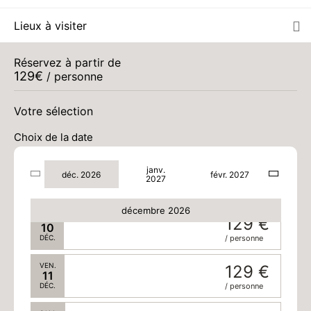
Lieux à visiter
DIM.
129 €
06
DÉC.
/ personne
Réservez à partir de
129
€
LUN.
/ personne
129 €
07
DÉC.
/ personne
Votre sélection
MAR.
129 €
08
Choix de la date
DÉC.
/ personne
janv.
MER.
129 €
déc. 2026
févr. 2027
09
2027
DÉC.
/ personne
décembre 2026
JEU.
129 €
10
DÉC.
/ personne
VEN.
129 €
11
DÉC.
/ personne