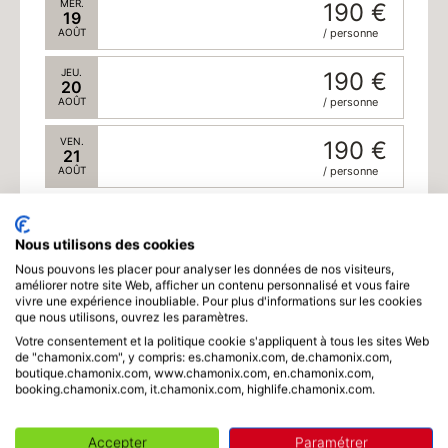
MER.
190 €
19
AOÛT
/ personne
JEU.
190 €
20
AOÛT
/ personne
VEN.
190 €
21
AOÛT
/ personne
SAM.
190 €
22
AOÛT
/ personne
Nous utilisons des cookies
Nous pouvons les placer pour analyser les données de nos visiteurs,
DIM.
190 €
améliorer notre site Web, afficher un contenu personnalisé et vous faire
23
vivre une expérience inoubliable. Pour plus d'informations sur les cookies
Horaire
AOÛT
/ personne
que nous utilisons, ouvrez les paramètres.
Votre consentement et la politique cookie s'appliquent à tous les sites Web
LUN.
190 €
de "chamonix.com", y compris: es.chamonix.com, de.chamonix.com,
24
boutique.chamonix.com, www.chamonix.com, en.chamonix.com,
AOÛT
/ personne
booking.chamonix.com, it.chamonix.com, highlife.chamonix.com.
Durée
MAR.
190 €
25
Accepter
Paramétrer
AOÛT
/ personne