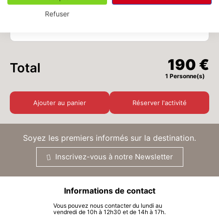
Refuser
MER.
190 €
26
-
1
+
Personnes
x
190 €
AOÛT
/ personne
JEU.
190 €
27
190 €
Total
AOÛT
/ personne
1 Personne(s)
VEN.
190 €
28
AOÛT
/ personne
Ajouter au panier
Réserver l'activité
SAM.
190 €
29
AOÛT
/ personne
Soyez les premiers informés sur la destination.
DIM.
190 €
Inscrivez-vous à notre Newsletter
30
AOÛT
/ personne
LUN.
190 €
Informations de contact
31
AOÛT
/ personne
Vous pouvez nous contacter du lundi au
vendredi de 10h à 12h30 et de 14h à 17h.