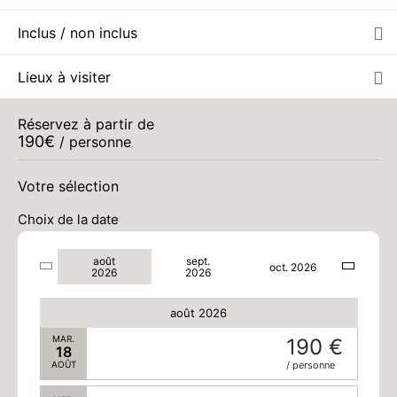
Inclus / non inclus
JEU.
190 €
13
AOÛT
/ personne
Lieux à visiter
VEN.
190 €
14
AOÛT
/ personne
Réservez à partir de
190
€
/ personne
SAM.
190 €
15
AOÛT
/ personne
Votre sélection
Choix de la date
DIM.
190 €
16
AOÛT
/ personne
août
sept.
oct. 2026
2026
2026
LUN.
190 €
17
AOÛT
/ personne
août 2026
MAR.
190 €
18
AOÛT
/ personne