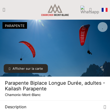
PARAPENTE
Afficher sur la carte
LUN.
190 €
10
AOÛT
/ personne
Parapente Biplace Longue Durée, adultes -
MAR.
190 €
Kailash Parapente
11
AOÛT
/ personne
Chamonix-Mont-Blanc
MER.
190 €
12
Description
AOÛT
/ personne